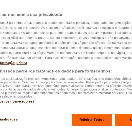
mo-nos com a sua privacidade
OTECT
ssos
3
parceiros armazenamos e acedemos a dados pessoais, como dados de navegação 
ECT é o único contrato no
es únicos, no seu dispositivo. Se selecionar «Aceito», permite que as tecnologias de rastrei
go que lhe permite combinar
apresentadas em «Nós e os nossos parceiros tratamos dados para as seguintes finalidades».
lecionar «Rejeitar tudo» ou retirar o seu consentimento, estas tecnologias serão desativadas
suas apólices de seguro:
 forem desativados, alguns conteúdos e anúncios que vê poderão não ser tão relevantes par
e menu para alterar as suas escolhas ou retirar o consentimento a qualquer momento clicando
, carro, responsabilidade
idades na parte inferior da página Web (ou no ícone na parte inferior esquerda da página, se a
liar, proteção jurídica,
s serão aplicadas em Website. Para mais informação, consulte a nossa política de privacida
nformação jurídica
 e viagens.
 nossos parceiros tratamos os dados para fornecermos:
s de geolocalização precisos. Armazenar e/ou aceder a informações num dispositivo. Utilizar
ar publicidade. Criar perfis para publicidade personalizada. Utilizar perfis para selecionar pub
a. Utilizar perfis para selecionar conteúdos personalizados. Compreender os públicos atrav
ou combinações de dados de diferentes fontes. Criar perfis para personalizar conteúdos. Med
a publicidade. Medir o desempenho dos conteúdos. Desenvolver e melhorar serviços. Utili
a selecionar conteúdos.
rceiros (fornecedores)
finalidades
Rejeitar Todos
A
TECT Habitação