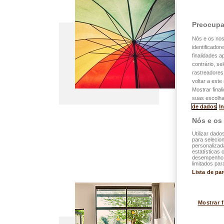
Preocupa
easyPR
Nós e os no
easyPROT
identificador
Luxembur
finalidades 
contrário, se
todas as 
rastreadores
voltar a est
habitação
Mostrar final
civil fami
suas escolha
de dados
I
acidentes
Nós e os
Utilizar dado
para selecion
personalizad
estatísticas 
desempenho d
limitados par
Lista de pa
Mostrar 
easyPRO