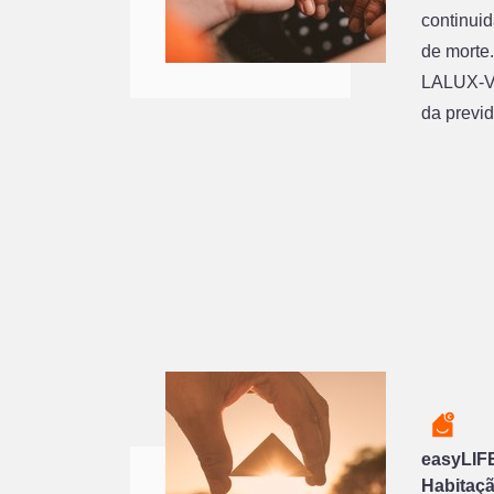
continui
de morte
LALUX-VI
da previd
easyLIFE
Habitaç