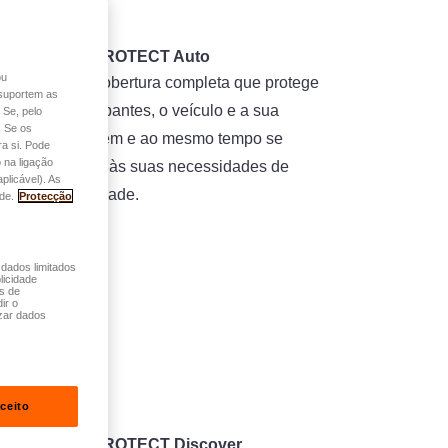
easyPROTECT Auto
ou
Uma cobertura completa que protege
o suportem as
os ocupantes, o veículo e a sua
 Se, pelo
. Se os
bagagem e ao mesmo tempo se
a si. Pode
 na ligação
adapta às suas necessidades de
plicável). As
mobilidade.
de.
Protecção
 dados limitados
licidade
és de
ir o
zar dados
ceito
easyPROTECT Discover