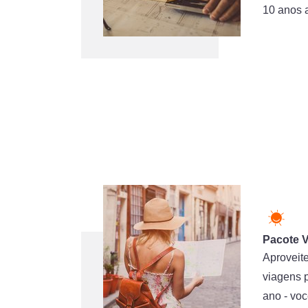
10 anos 
Pacote 
Aproveit
viagens 
ano - voc