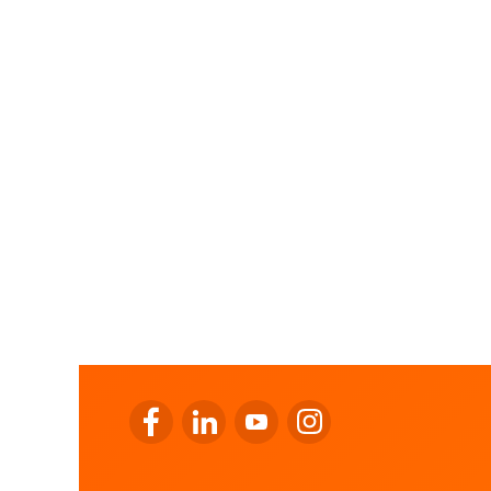
Ir para o Facebook da LALUX
Ir para o LinkedIn da LALUX
Ir para o YouTube da LALUX
Ir para o Instagram da