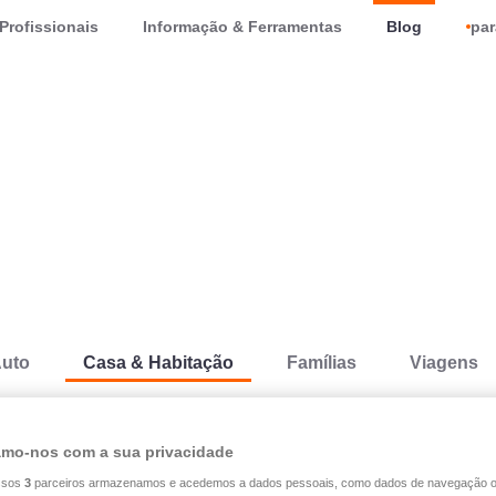
Profissionais
Informação & Ferramentas
Blog
par
uto
Casa & Habitação
Famílias
Viagens
Habitação
Prevenção
mo-nos com a sua privacidade
ssos
3
parceiros armazenamos e acedemos a dados pessoais, como dados de navegação 
05.08.2026