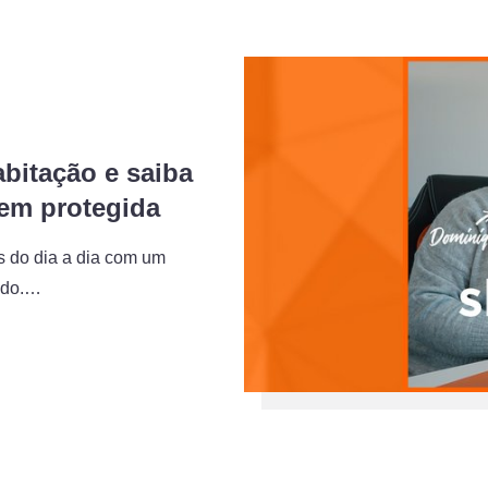
itação e saiba
bem protegida
s do dia a dia com um
ado.…