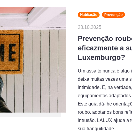
Habitação
Prevenção
28.10.2025
Prevenção roub
eficazmente a s
Luxemburgo?
Um assalto nunca é algo i
deixa muitas vezes uma s
intimidade. E, na verdade
equipamentos adaptados p
Este guia dá-lhe orienta
roubo, adotar os bons ref
intrusão. LALUX ajuda a t
sua tranquilidade.…