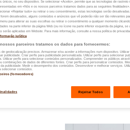
es únicos, no seu dispositivo. Se selecionar «Aceito», permite que as tecnologias de rastrei
apresentadas em «Nós e os nossos parceiros tratamos dados para as seguintes finalidades».
Gelo prolongad
lecionar «Rejeitar tudo» ou retirar o seu consentimento, estas tecnologias serão desativadas
 forem desativados, alguns conteúdos e anúncios que vê poderão não ser tão relevantes par
para evitar as 
e menu para alterar as suas escolhas ou retirar o consentimento a qualquer momento clicando
idades na parte inferior da página Web (ou no ícone na parte inferior esquerda da página, se a
s serão aplicadas em Website. Para mais informação, consulte a nossa política de privacida
Os episódios de gelo pro
nformação jurídica
habitações. Quando as te
 nossos parceiros tratamos os dados para fornecermos:
dias seguidos, a água q
s de geolocalização precisos. Armazenar e/ou aceder a informações num dispositivo. Utilizar
ar publicidade. Criar perfis para publicidade personalizada. Utilizar perfis para selecionar pub
congelar, o que provoca 
a. Utilizar perfis para selecionar conteúdos personalizados. Compreender os públicos atrav
ou combinações de dados de diferentes fontes. Criar perfis para personalizar conteúdos. Med
vezes, significativos.…
a publicidade. Medir o desempenho dos conteúdos. Desenvolver e melhorar serviços. Utili
a selecionar conteúdos.
rceiros (fornecedores)
Ler mais
finalidades
Rejeitar Todos
A