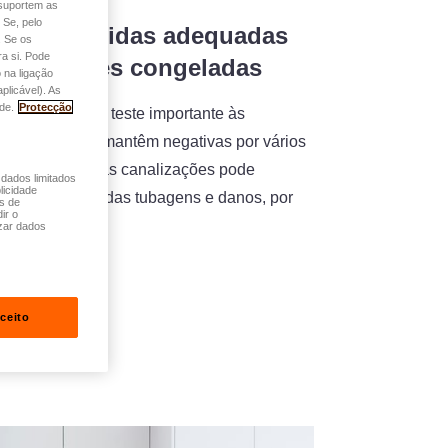
o suportem as
 Se, pelo
o: as medidas adequadas
. Se os
a si. Pode
canalizações congeladas
 na ligação
plicável). As
de.
Protecção
longado são um teste importante às
mperaturas se mantêm negativas por vários
ue permanece nas canalizações pode
 dados limitados
licidade
o rebentamento das tubagens e danos, por
és de
ir o
zar dados
ceito