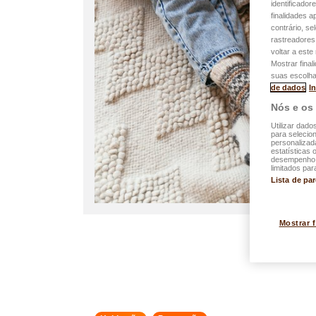
identificador
finalidades 
contrário, se
rastreadores
voltar a est
Mostrar final
suas escolha
de dados
I
Nós e os
Utilizar dado
para selecion
personalizad
estatísticas 
desempenho d
limitados par
Lista de pa
Mostrar 