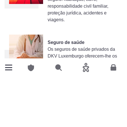
responsabilidade civil familiar,
proteção jurídica, acidentes e
viagens.
Seguro de saúde
Os seguros de saúde privados da
DKV Luxemburgo oferecem-lhe os
melhores benefícios de saúde
possíveis, adaptados às suas
Particulares
Pesquisar
Acessibilidade
Espace
necessidades.
Mas, afinal, o que é um seguro de
acidentes?
O seguro de acidentes pessoais complementa as