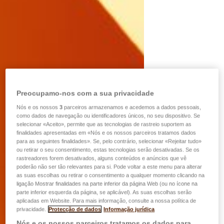
Preocupamo-nos com a sua privacidade
Nós e os nossos
3
parceiros armazenamos e acedemos a dados pessoais,
como dados de navegação ou identificadores únicos, no seu dispositivo. Se
selecionar «Aceito», permite que as tecnologias de rastreio suportem as
finalidades apresentadas em «Nós e os nossos parceiros tratamos dados
para as seguintes finalidades». Se, pelo contrário, selecionar «Rejeitar tudo»
ou retirar o seu consentimento, estas tecnologias serão desativadas. Se os
rastreadores forem desativados, alguns conteúdos e anúncios que vê
poderão não ser tão relevantes para si. Pode voltar a este menu para alterar
as suas escolhas ou retirar o consentimento a qualquer momento clicando na
ligação Mostrar finalidades na parte inferior da página Web (ou no ícone na
parte inferior esquerda da página, se aplicável). As suas escolhas serão
aplicadas em Website. Para mais informação, consulte a nossa política de
privacidade.
Protecção de dados
Informação jurídica
Nós e os nossos parceiros tratamos os dados para