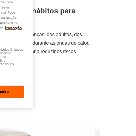
 Se, pelo
. Se os
 os bons hábitos para
a si. Pode
 na ligação
família
plicável). As
de.
Protecção
 saúde das crianças, dos adultos, dos
 de estimação durante as ondas de calor.
 dados limitados
les para ajudar a reduzir os riscos
licidade
és de
ras elevadas.…
ir o
zar dados
ceito