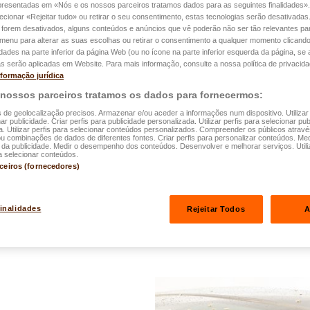
apresentadas em «Nós e os nossos parceiros tratamos dados para as seguintes finalidades».
lecionar «Rejeitar tudo» ou retirar o seu consentimento, estas tecnologias serão desativadas
Ondas de calor:
 forem desativados, alguns conteúdos e anúncios que vê poderão não ser tão relevantes par
e menu para alterar as suas escolhas ou retirar o consentimento a qualquer momento clicando
proteger toda a 
idades na parte inferior da página Web (ou no ícone na parte inferior esquerda da página, se a
s serão aplicadas em Website. Para mais informação, consulte a nossa política de privacida
nformação jurídica
Descubra como proteger a
 nossos parceiros tratamos os dados para fornecermos:
idosos e dos seus animais
s de geolocalização precisos. Armazenar e/ou aceder a informações num dispositivo. Utilizar
Bastam alguns gestos simp
ar publicidade. Criar perfis para publicidade personalizada. Utilizar perfis para selecionar pub
a. Utilizar perfis para selecionar conteúdos personalizados. Compreender os públicos atrav
associados às temperatu
ou combinações de dados de diferentes fontes. Criar perfis para personalizar conteúdos. Med
a publicidade. Medir o desempenho dos conteúdos. Desenvolver e melhorar serviços. Utili
a selecionar conteúdos.
Ler mais
rceiros (fornecedores)
finalidades
Rejeitar Todos
A