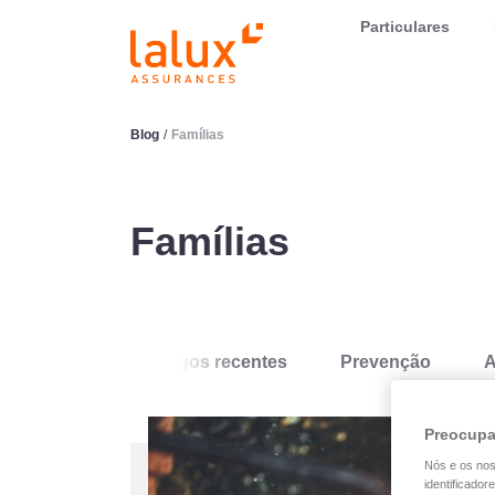
LALUX Assurances
Particulares
Blog
/
Famílias
Famílias
Artigos recentes
Prevenção
A
Preocupa
Nós e os no
identificador