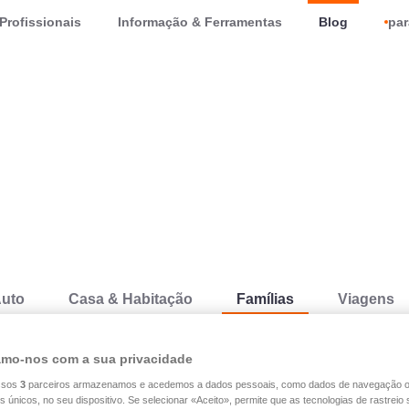
Profissionais
Informação & Ferramentas
Blog
par
uto
Casa & Habitação
Famílias
Viagens
mo-nos com a sua privacidade
Famílias
Saúde
ssos
3
parceiros armazenamos e acedemos a dados pessoais, como dados de navegação 
es únicos, no seu dispositivo. Se selecionar «Aceito», permite que as tecnologias de rastrei
21.07.2026