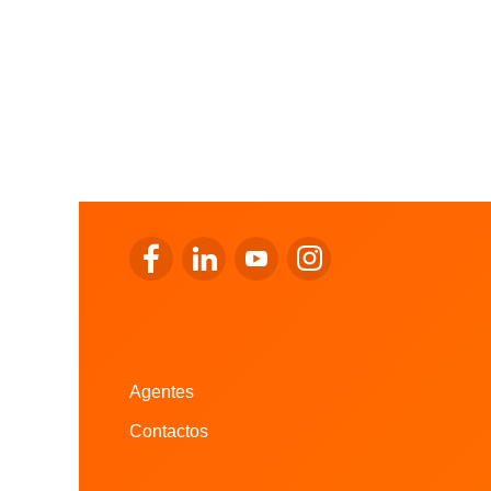
Ir para o Facebook da LALUX
Ir para o LinkedIn da LALUX
Ir para o YouTube da LALUX
Ir para o Instagram da
Agentes
Contactos