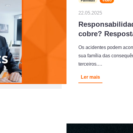
Famílias
Video
22.05.2025
Responsabilidad
cobre? Respost
Os acidentes podem acont
sua família das consequê
terceiros.…
Ler mais