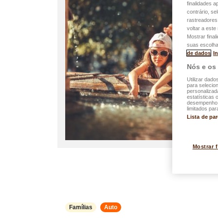
finalidades 
contrário, se
rastreadores
voltar a est
Mostrar final
suas escolha
de dados
I
Nós e os
Utilizar dado
para selecion
personalizad
estatísticas 
desempenho d
limitados par
Lista de pa
Mostrar 
Famílias
Auto