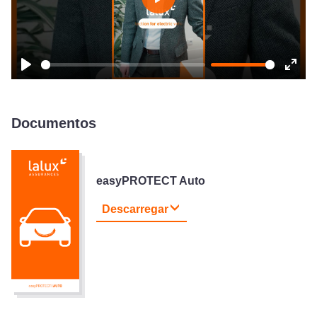
Play
Play
Ente
fulls
Documentos
easyPROTECT Auto
Descarregar