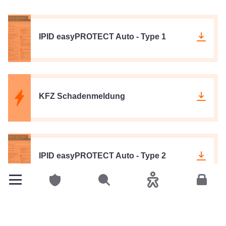
IPID easyPROTECT Auto - Type 1
KFZ Schadenmeldung
IPID easyPROTECT Auto - Type 2
Particulares
Pesquisar
Acessibilidade
Espace
Outros produtos relacionados