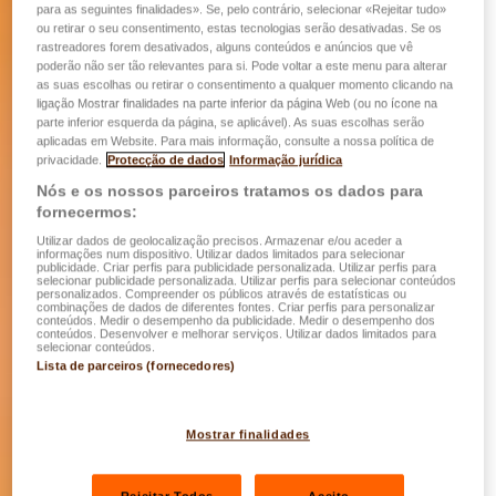
para as seguintes finalidades». Se, pelo contrário, selecionar «Rejeitar tudo»
ou retirar o seu consentimento, estas tecnologias serão desativadas. Se os
rastreadores forem desativados, alguns conteúdos e anúncios que vê
poderão não ser tão relevantes para si. Pode voltar a este menu para alterar
as suas escolhas ou retirar o consentimento a qualquer momento clicando na
ligação Mostrar finalidades na parte inferior da página Web (ou no ícone na
parte inferior esquerda da página, se aplicável). As suas escolhas serão
aplicadas em Website. Para mais informação, consulte a nossa política de
privacidade.
Protecção de dados
Informação jurídica
Nós e os nossos parceiros tratamos os dados para
fornecermos:
Utilizar dados de geolocalização precisos. Armazenar e/ou aceder a
informações num dispositivo. Utilizar dados limitados para selecionar
publicidade. Criar perfis para publicidade personalizada. Utilizar perfis para
selecionar publicidade personalizada. Utilizar perfis para selecionar conteúdos
personalizados. Compreender os públicos através de estatísticas ou
combinações de dados de diferentes fontes. Criar perfis para personalizar
conteúdos. Medir o desempenho da publicidade. Medir o desempenho dos
conteúdos. Desenvolver e melhorar serviços. Utilizar dados limitados para
selecionar conteúdos.
Lista de parceiros (fornecedores)
Mostrar finalidades
Rejeitar Todos
Aceito