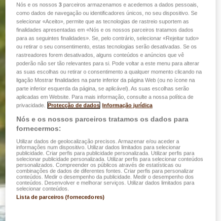
Nós e os nossos
3
parceiros armazenamos e acedemos a dados pessoais,
como dados de navegação ou identificadores únicos, no seu dispositivo. Se
selecionar «Aceito», permite que as tecnologias de rastreio suportem as
finalidades apresentadas em «Nós e os nossos parceiros tratamos dados
para as seguintes finalidades». Se, pelo contrário, selecionar «Rejeitar tudo»
ou retirar o seu consentimento, estas tecnologias serão desativadas. Se os
rastreadores forem desativados, alguns conteúdos e anúncios que vê
poderão não ser tão relevantes para si. Pode voltar a este menu para alterar
as suas escolhas ou retirar o consentimento a qualquer momento clicando na
ligação Mostrar finalidades na parte inferior da página Web (ou no ícone na
parte inferior esquerda da página, se aplicável). As suas escolhas serão
aplicadas em Website. Para mais informação, consulte a nossa política de
privacidade.
Protecção de dados
Informação jurídica
Nós e os nossos parceiros tratamos os dados para
fornecermos:
Utilizar dados de geolocalização precisos. Armazenar e/ou aceder a
informações num dispositivo. Utilizar dados limitados para selecionar
publicidade. Criar perfis para publicidade personalizada. Utilizar perfis para
selecionar publicidade personalizada. Utilizar perfis para selecionar conteúdos
personalizados. Compreender os públicos através de estatísticas ou
combinações de dados de diferentes fontes. Criar perfis para personalizar
conteúdos. Medir o desempenho da publicidade. Medir o desempenho dos
conteúdos. Desenvolver e melhorar serviços. Utilizar dados limitados para
selecionar conteúdos.
Lista de parceiros (fornecedores)