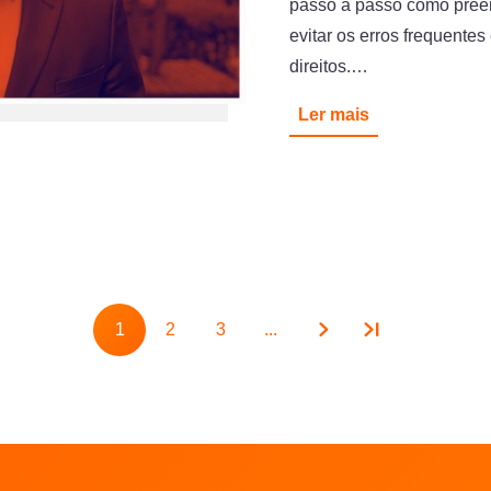
passo a passo como pree
evitar os erros frequente
direitos.…
Ler mais
Pagination
1
2
3
...
Page
Page
Page