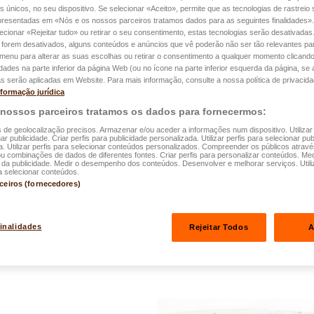
es únicos, no seu dispositivo. Se selecionar «Aceito», permite que as tecnologias de rastrei
Vender o seu c
apresentadas em «Nós e os nossos parceiros tratamos dados para as seguintes finalidades».
lecionar «Rejeitar tudo» ou retirar o seu consentimento, estas tecnologias serão desativadas
procedimentos 
 forem desativados, alguns conteúdos e anúncios que vê poderão não ser tão relevantes par
e menu para alterar as suas escolhas ou retirar o consentimento a qualquer momento clicando
idades na parte inferior da página Web (ou no ícone na parte inferior esquerda da página, se a
Após bons e leais serviço
s serão aplicadas em Website. Para mais informação, consulte a nossa política de privacida
nformação jurídica
carro. Gostaria de conse
 nossos parceiros tratamos os dados para fornecermos:
quem falar. Como muita g
s de geolocalização precisos. Armazenar e/ou aceder a informações num dispositivo. Utilizar
perguntar-se o que compe
ar publicidade. Criar perfis para publicidade personalizada. Utilizar perfis para selecionar pub
a. Utilizar perfis para selecionar conteúdos personalizados. Compreender os públicos atrav
ou combinações de dados de diferentes fontes. Criar perfis para personalizar conteúdos. Med
particular ou recorrer a u
a publicidade. Medir o desempenho dos conteúdos. Desenvolver e melhorar serviços. Utili
a selecionar conteúdos.
rceiros (fornecedores)
Ler mais
finalidades
Rejeitar Todos
A