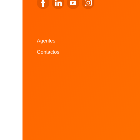
Ir para o Facebook da LALUX
Ir para o LinkedIn da LALUX
Ir para o YouTube da LALUX
Ir para o Instagram da
Agentes
Contactos