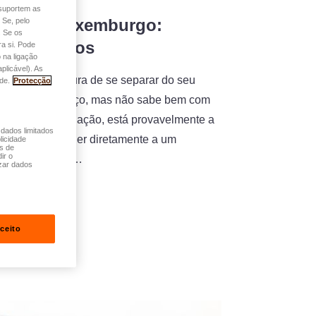
o suportem as
arro no Luxemburgo:
 Se, pelo
. Se os
e conselhos
a si. Pode
 na ligação
plicável). As
s, chegou a altura de se separar do seu
de.
Protecção
guir um bom preço, mas não sabe bem com
ente na sua situação, está provavelmente a
 dados limitados
nsa mais: vender diretamente a um
licidade
és de
ir o
m profissional? …
zar dados
ceito