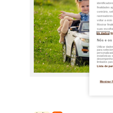
identificador
finalidades 
contrário, se
rastreadores
voltar a est
Mostrar final
suas escolha
de dados
I
Nós e os
Utilizar dado
para selecion
personalizad
estatísticas 
desempenho d
limitados par
Lista de pa
Mostrar 