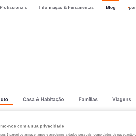
Profissionais
Informação & Ferramentas
Blog
par
uto
Casa & Habitação
Famílias
Viagens
Auto
Conselhos
mo-nos com a sua privacidade
30.03.2026
ssos
3
parceiros armazenamos e acedemos a dados pessoais, como dados de navegação 