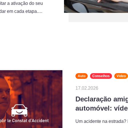
tar a ativação do seu
judar em cada etapa.…
Auto
Conselhos
Video
17.02.2026
Declaração amig
automóvel: vídeo
Um acidente na estrada? 