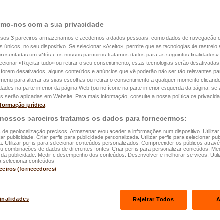
mo-nos com a sua privacidade
ssos
3
parceiros armazenamos e acedemos a dados pessoais, como dados de navegação 
es únicos, no seu dispositivo. Se selecionar «Aceito», permite que as tecnologias de rastrei
apresentadas em «Nós e os nossos parceiros tratamos dados para as seguintes finalidades».
Responsabilida
lecionar «Rejeitar tudo» ou retirar o seu consentimento, estas tecnologias serão desativadas
 forem desativados, alguns conteúdos e anúncios que vê poderão não ser tão relevantes par
de estudante
e menu para alterar as suas escolhas ou retirar o consentimento a qualquer momento clicando
idades na parte inferior da página Web (ou no ícone na parte inferior esquerda da página, se a
s serão aplicadas em Website. Para mais informação, consulte a nossa política de privacida
nformação jurídica
 nossos parceiros tratamos os dados para fornecermos:
s de geolocalização precisos. Armazenar e/ou aceder a informações num dispositivo. Utilizar
ar publicidade. Criar perfis para publicidade personalizada. Utilizar perfis para selecionar pub
a. Utilizar perfis para selecionar conteúdos personalizados. Compreender os públicos atrav
ou combinações de dados de diferentes fontes. Criar perfis para personalizar conteúdos. Med
a publicidade. Medir o desempenho dos conteúdos. Desenvolver e melhorar serviços. Utili
a selecionar conteúdos.
rceiros (fornecedores)
finalidades
Rejeitar Todos
A
teis para acompanhá-lo em cada etapa da sua vida com tranquil