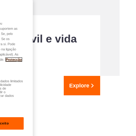
ou
o suportem as
 Se, pelo
de civil e vida
. Se os
a si. Pode
 na ligação
plicável). As
de.
Protecção
 dados limitados
Explore
licidade
és de
ir o
zar dados
ceito
idade.