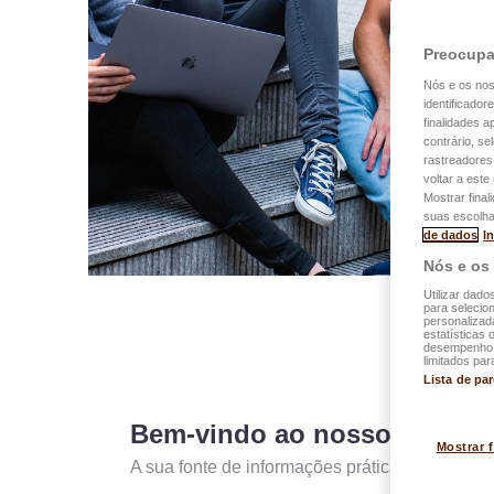
Preocupa
Nós e os no
identificador
finalidades 
contrário, se
rastreadores
voltar a est
Mostrar final
suas escolha
de dados
I
Nós e os
Utilizar dado
para selecion
personalizad
estatísticas 
desempenho d
limitados par
Lista de pa
Bem-vindo ao nosso blog!
Mostrar 
A sua fonte de informações práticas e dicas ú