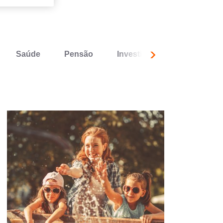
Saúde
Pensão
Investimento
Expatria
Seguindo