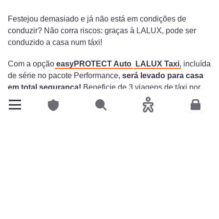
Festejou demasiado e já não está em condições de
conduzir? Não corra riscos: graças à LALUX, pode ser
conduzido a casa num táxi!
Com a opção
easyPROTECT Auto
LALUX Taxi
, incluída
de série no pacote Performance,
será levado para casa
em total segurança!
Beneficie de 3 viagens de táxi por
ano se já não puder conduzir.
Particulares
Pesquisar
Acessibilidade
Espace
Estava acompanhado? Os seus amigos também serão
levados de volta a sua casa.
E quanto ao reembolso? Não podia ser mais simples!
Tudo é feito
em apenas alguns cliques graças ao
easyAPP.