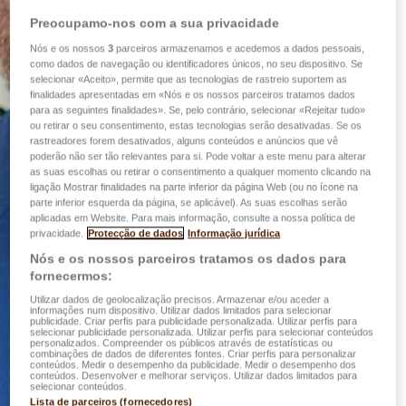
Preocupamo-nos com a sua privacidade
Nós e os nossos
3
parceiros armazenamos e acedemos a dados pessoais,
como dados de navegação ou identificadores únicos, no seu dispositivo. Se
selecionar «Aceito», permite que as tecnologias de rastreio suportem as
finalidades apresentadas em «Nós e os nossos parceiros tratamos dados
para as seguintes finalidades». Se, pelo contrário, selecionar «Rejeitar tudo»
ou retirar o seu consentimento, estas tecnologias serão desativadas. Se os
rastreadores forem desativados, alguns conteúdos e anúncios que vê
poderão não ser tão relevantes para si. Pode voltar a este menu para alterar
as suas escolhas ou retirar o consentimento a qualquer momento clicando na
ligação Mostrar finalidades na parte inferior da página Web (ou no ícone na
parte inferior esquerda da página, se aplicável). As suas escolhas serão
aplicadas em Website. Para mais informação, consulte a nossa política de
privacidade.
Protecção de dados
Informação jurídica
Nós e os nossos parceiros tratamos os dados para
fornecermos:
Utilizar dados de geolocalização precisos. Armazenar e/ou aceder a
informações num dispositivo. Utilizar dados limitados para selecionar
publicidade. Criar perfis para publicidade personalizada. Utilizar perfis para
selecionar publicidade personalizada. Utilizar perfis para selecionar conteúdos
personalizados. Compreender os públicos através de estatísticas ou
combinações de dados de diferentes fontes. Criar perfis para personalizar
conteúdos. Medir o desempenho da publicidade. Medir o desempenho dos
conteúdos. Desenvolver e melhorar serviços. Utilizar dados limitados para
selecionar conteúdos.
Lista de parceiros (fornecedores)