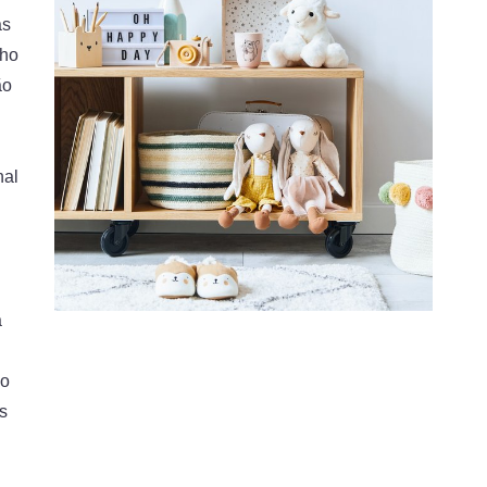
às
lho
ão
nal
a
ao
s