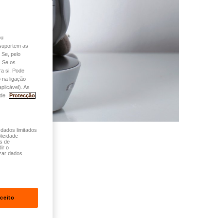
ou
o suportem as
 Se, pelo
. Se os
a si. Pode
 na ligação
plicável). As
de.
Protecção
 dados limitados
licidade
és de
ir o
zar dados
ceito