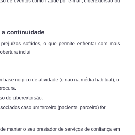
 de eventos como fraude por e-mail, ciberextorsão ou
e a continuidade
rejuízos sofridos, o que permite enfrentar com mais
bertura inclui:
 base no pico de atividade (e não na média habitual), o
procura.
so de ciberextorsão.
ociados caso um terceiro (paciente, parceiro) for
 de manter o seu prestador de serviços de confiança em