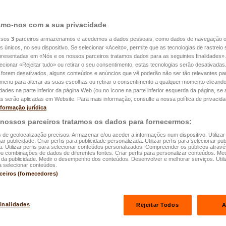
mo-nos com a sua privacidade
4.04.2026
ssos
3
parceiros armazenamos e acedemos a dados pessoais, como dados de navegação 
: uma questão
es únicos, no seu dispositivo. Se selecionar «Aceito», permite que as tecnologias de rastrei
apresentadas em «Nós e os nossos parceiros tratamos dados para as seguintes finalidades».
lecionar «Rejeitar tudo» ou retirar o seu consentimento, estas tecnologias serão desativadas
a para as
 forem desativados, alguns conteúdos e anúncios que vê poderão não ser tão relevantes par
e menu para alterar as suas escolhas ou retirar o consentimento a qualquer momento clicando
truturas de
idades na parte inferior da página Web (ou no ícone na parte inferior esquerda da página, se a
s serão aplicadas em Website. Para mais informação, consulte a nossa política de privacida
nformação jurídica
 nossos parceiros tratamos os dados para fornecermos:
s de geolocalização precisos. Armazenar e/ou aceder a informações num dispositivo. Utilizar
ar publicidade. Criar perfis para publicidade personalizada. Utilizar perfis para selecionar pub
a. Utilizar perfis para selecionar conteúdos personalizados. Compreender os públicos atrav
ou combinações de dados de diferentes fontes. Criar perfis para personalizar conteúdos. Med
a publicidade. Medir o desempenho dos conteúdos. Desenvolver e melhorar serviços. Utili
a selecionar conteúdos.
rceiros (fornecedores)
himento
finalidades
Rejeitar Todos
A