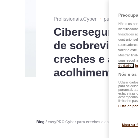
Preocupa
Profissionais,Cyber
・
publicado no 2
Nós e os no
Cibersegurança
identificador
finalidades 
contrário, se
de sobrevivênci
rastreadores
voltar a est
creches e as es
Mostrar final
suas escolha
de dados
I
acolhimento
Nós e os
Utilizar dado
para selecion
personalizad
estatísticas 
desempenho d
limitados par
Lista de pa
Blog
/
easyPRO Cyber para creches e estruturas de acol
Mostrar 