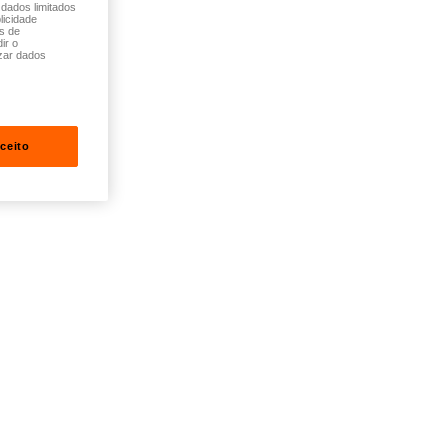
 dados limitados
licidade
és de
ir o
zar dados
ceito