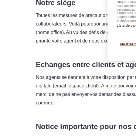
Notre siège
Utilizar dado
para selecion
personalizad
estatísticas 
Toutes les mesures de précaution ont été prise
desempenho d
limitados par
collaborateurs. Voilà pourquoi une grande part
Lista de pa
(home office). Au vu des défis de coordination 
priorité votre agent et de nous excuser d'éventu
Mostrar 
Echanges entre clients et ag
Nos agents se tiennent à votre disposition pa
digitale (email, espace client). Afin de pouvoir
merci de ne pas envoyer vos demandes d'assura
courrier.
Notice importante pour nos 