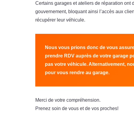
Certains garages et ateliers de réparation ont
gouvernement, bloquant ainsi l’accès aux clients
récupérer leur véhicule.
Nous vous prions donc de vous assurer 
prendre RDV auprès de votre garage po
pas votre véhicule. Alternativement, n
pour vous rendre au garage.
Merci de votre compréhension.
Prenez soin de vous et de vos proches!