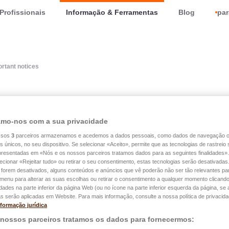
Profissionais
Informação & Ferramentas
Blog
par
rtant notices
mo-nos com a sua privacidade
t notices
ssos
3
parceiros armazenamos e acedemos a dados pessoais, como dados de navegação 
es únicos, no seu dispositivo. Se selecionar «Aceito», permite que as tecnologias de rastrei
apresentadas em «Nós e os nossos parceiros tratamos dados para as seguintes finalidades».
lecionar «Rejeitar tudo» ou retirar o seu consentimento, estas tecnologias serão desativadas
ent pour lutter contre la propagation du COVID-19
 forem desativados, alguns conteúdos e anúncios que vê poderão não ser tão relevantes par
siège social ainsi que toutes nos agences sont
e menu para alterar as suas escolhas ou retirar o consentimento a qualquer momento clicando
idades na parte inferior da página Web (ou no ícone na parte inferior esquerda da página, se a
s serão aplicadas em Website. Para mais informação, consulte a nossa política de privacida
nformação jurídica
 nossos parceiros tratamos os dados para fornecermos: