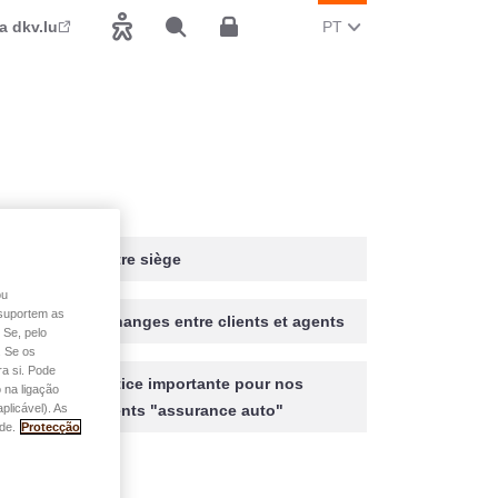
MUDAR O IDIOMA ATUA
(PORTUGUÊS)
a dkv.lu
PT
Acessibilidade
Pesquisar
Espace client
Notre siège
ou
o suportem as
Echanges entre clients et agents
 Se, pelo
. Se os
a si. Pode
Notice importante pour nos
 na ligação
plicável). As
clients "assurance auto"
de.
Protecção