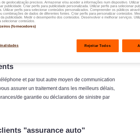
s de geolocalização precisos. Armazenar e/ou aceder a informações num dispositivo. Utilizar
ar publicidade. Criar perfis para publicidade personalizada. Utilizar perfis para selecionar pub
a. Utilizar perfis para selecionar conteúdos personalizados. Compreender os públicos atrav
ou combinações de dados de diferentes fontes. Criar perfis para personalizar conteúdos. Med
s pour préserver la santé de l'ensemble de nos
a publicidade. Medir o desempenho dos conteúdos. Desenvolver e melhorar serviços. Utili
a selecionar conteúdos.
ie de nos employés travaillent désormais à distance
rceiros (fornecedores)
qui en résultent, nous vous prions de contacter en
els délais inhabituels.
finalidades
Rejeitar Todos
A
ents
r téléphone et par tout autre moyen de communication
 vous assurer un traitement dans les meilleurs délais,
nces/de garantie ou déclarations de sinistre par
clients "assurance auto"