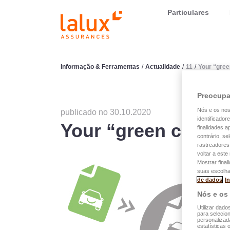
LALUX Assurances
Particulares
Informação & Ferramentas
/
Actualidade
/
11
/
Your “gree
Preocupa
Nós e os no
publicado no 30.10.2020
identificador
Your “green card” 
finalidades 
contrário, se
rastreadores
voltar a est
Mostrar final
suas escolha
de dados
I
Nós e os
Utilizar dado
para selecion
personalizad
estatísticas 