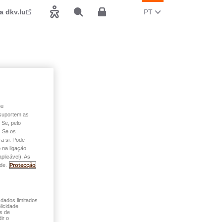
MUDAR O IDIOMA ATUA
(PORTUGUÊS)
a dkv.lu
PT
Acessibilidade
Pesquisar
Espace client
ou
o suportem as
 Se, pelo
. Se os
a si. Pode
 na ligação
plicável). As
de.
Protecção
 dados limitados
licidade
és de
ir o