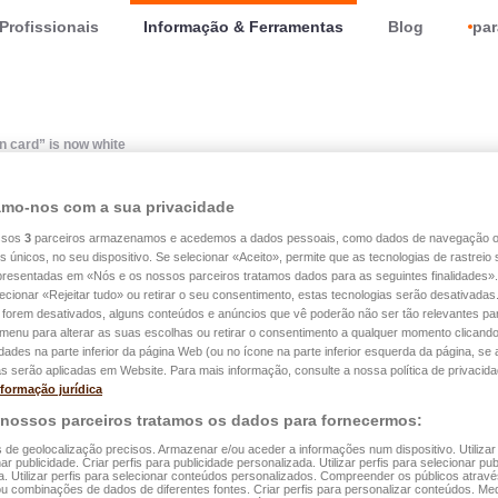
Profissionais
Informação & Ferramentas
Blog
par
n card” is now white
mo-nos com a sua privacidade
ssos
3
parceiros armazenamos e acedemos a dados pessoais, como dados de navegação 
es únicos, no seu dispositivo. Se selecionar «Aceito», permite que as tecnologias de rastrei
is now white
apresentadas em «Nós e os nossos parceiros tratamos dados para as seguintes finalidades».
lecionar «Rejeitar tudo» ou retirar o seu consentimento, estas tecnologias serão desativadas
 forem desativados, alguns conteúdos e anúncios que vê poderão não ser tão relevantes par
e menu para alterar as suas escolhas ou retirar o consentimento a qualquer momento clicando
idades na parte inferior da página Web (ou no ícone na parte inferior esquerda da página, se a
s serão aplicadas em Website. Para mais informação, consulte a nossa política de privacida
nformação jurídica
 nossos parceiros tratamos os dados para fornecermos:
s de geolocalização precisos. Armazenar e/ou aceder a informações num dispositivo. Utilizar
ar publicidade. Criar perfis para publicidade personalizada. Utilizar perfis para selecionar pub
a. Utilizar perfis para selecionar conteúdos personalizados. Compreender os públicos atrav
ou combinações de dados de diferentes fontes. Criar perfis para personalizar conteúdos. Med