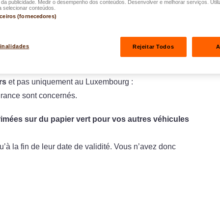
a publicidade. Medir o desempenho dos conteúdos. Desenvolver e melhorar serviços. Utili
a selecionar conteúdos.
rceiros (fornecedores)
nationales d’assurance
sont désormais imprimées sur
finalidades
Rejeitar Todos
A
rs
et pas uniquement au Luxembourg :
surance sont concernés.
imées sur du papier vert pour vos autres véhicules
u’à la fin de leur date de validité. Vous n’avez donc