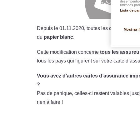
desempenho d
limitados par
Lista de pa
Depuis le 01.11.2020, toutes les
cartes inter
Mostrar 
du
papier blanc
.
Cette modification concerne
tous les assureu
tous les pays qui figurent sur votre carte d’as
Vous avez d’autres cartes d’assurance impr
?
Pas de panique, celles-ci restent valables jusq
rien à faire !