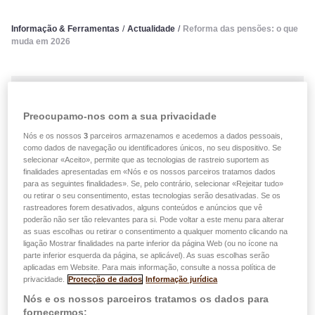
Informação & Ferramentas
/
Actualidade
/
Reforma das pensões: o que
muda em 2026
Boas notícias para o seu futuro e para a sua situação
fiscal!
Preocupamo-nos com a sua privacidade
Nós e os nossos
3
parceiros armazenamos e acedemos a dados pessoais,
como dados de navegação ou identificadores únicos, no seu dispositivo. Se
easyLIFE Pension
selecionar «Aceito», permite que as tecnologias de rastreio suportem as
finalidades apresentadas em «Nós e os nossos parceiros tratamos dados
Descobrir
para as seguintes finalidades». Se, pelo contrário, selecionar «Rejeitar tudo»
ou retirar o seu consentimento, estas tecnologias serão desativadas. Se os
rastreadores forem desativados, alguns conteúdos e anúncios que vê
poderão não ser tão relevantes para si. Pode voltar a este menu para alterar
publicado no 20.01.2026
as suas escolhas ou retirar o consentimento a qualquer momento clicando na
ligação Mostrar finalidades na parte inferior da página Web (ou no ícone na
Reforma das pensões: o que
parte inferior esquerda da página, se aplicável). As suas escolhas serão
aplicadas em Website. Para mais informação, consulte a nossa política de
muda em 2026
privacidade.
Protecção de dados
Informação jurídica
Nós e os nossos parceiros tratamos os dados para
fornecermos: