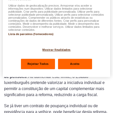
Boas notícias para o seu futuro e para a
Utilizar dados de geolocalização precisos. Armazenar e/ou aceder a
informações num dispositivo. Utilizar dados limitados para selecionar
sua situação fiscal!
publicidade. Criar perfis para publicidade personalizada. Utilizar perfis para
selecionar publicidade personalizada. Utilizar perfis para selecionar conteúdos
personalizados. Compreender os públicos através de estatísticas ou
combinações de dados de diferentes fontes. Criar perfis para personalizar
conteúdos. Medir o desempenho da publicidade. Medir o desempenho dos
conteúdos. Desenvolver e melhorar serviços. Utilizar dados limitados para
selecionar conteúdos.
Lista de parceiros (fornecedores)
No âmbito da nova
reforma das pensões
, o
Governo do
Luxemburgo
anuncia o
aumento do limite máximo de
dedutibilidade fiscal
para os contratos de previdência
Mostrar finalidades
para a velhice, que passará de 3200 € para 4500 € por
ano e por pessoa (artigo 111.º-A da L.I.R.).
Rejeitar Todos
Aceito
O objetivo é claro:
incentivar o
terceiro pilar
do sistema
de pensões
. Ao aumentar este limite, o Estado
luxemburguês pretende valorizar a iniciativa individual e
permitir a constituição de um capital complementar mais
significativo para a reforma, reduzindo a carga fiscal.
Se já tiver um contrato de poupança individual ou de
previdência para a velhice, pode beneficiar desta reforma
,