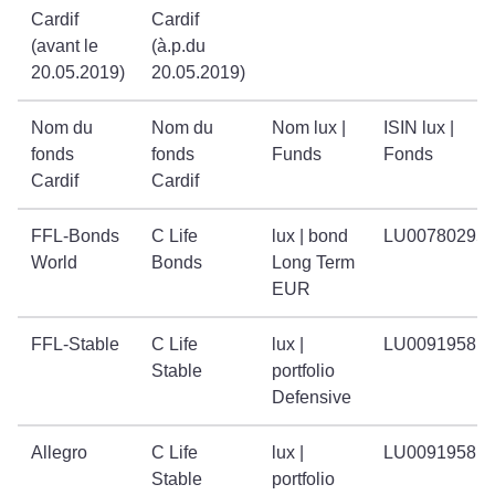
Cardif
Cardif
(avant le
(à.p.du
20.05.2019)
20.05.2019)
Nom du
Nom du
Nom lux |
ISIN lux |
fonds
fonds
Funds
Fonds
Cardif
Cardif
FFL-Bonds
C Life
lux | bond
LU00780295
World
Bonds
Long Term
EUR
FFL-Stable
C Life
lux |
LU00919581
Stable
portfolio
Defensive
Allegro
C Life
lux |
LU00919581
Stable
portfolio