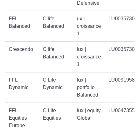
Defensive
FFL-
C life
ux |
LU00357301
Balanced
Balanced
croissance
1
Crescendo
C life
lux |
LU00357301
Balanced
croissance
1
FFL
C Life
lux |
LU00919582
Dynamic
Dynamic
portfolio
Balanced
FFL-
C Life
lux | equity
LU00473554
Equities
Equities
Global
Europe