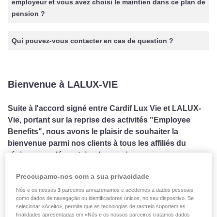
employeur et vous avez choisi le maintien dans ce plan de
pension ?
Qui pouvez-vous contacter en cas de question ?
Bienvenue à LALUX-VIE
Suite à l'accord signé entre Cardif Lux Vie et LALUX-
Vie, portant sur la reprise des activités "Employee
Benefits", nous avons le plaisir de souhaiter la
bienvenue parmi nos clients à tous les affiliés du
régime complémentaire de pension.
Preocupamo-nos com a sua privacidade
L'accord a été officialisé en date du 03.02.2020 par le
Nós e os nossos
3
parceiros armazenamos e acedemos a dados pessoais,
Commissariat aux Assurances et le transfert juridique du
como dados de navegação ou identificadores únicos, no seu dispositivo. Se
selecionar «Aceito», permite que as tecnologias de rastreio suportem as
portefeuille a pu se faire en date du 10.02.2020 avec effet
finalidades apresentadas em «Nós e os nossos parceiros tratamos dados