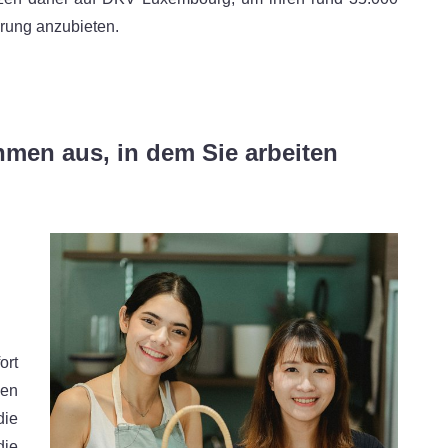
erung anzubieten.
hmen aus, in dem Sie arbeiten
ort
gen
die
die