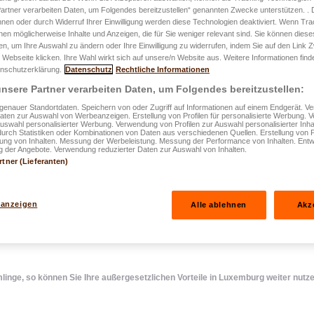
artner verarbeiten Daten, um Folgendes bereitzustellen“ genannten Zwecke unterstützen. .
hnen oder durch Widerruf Ihrer Einwilligung werden diese Technologien deaktiviert. Wenn Trac
erung:
nen möglicherweise Inhalte und Anzeigen, die für Sie weniger relevant sind. Sie können diese
fen, um Ihre Auswahl zu ändern oder Ihre Einwilligung zu widerrufen, indem Sie auf den Link
 Webseite klicken. Ihre Wahl wirkt sich auf unsere/n Website aus. Weitere Informationen finde
e, so können
nschutzerklärung.
Datenschutz
Rechtliche Informationen
nsere Partner verarbeiten Daten, um Folgendes bereitzustellen:
esetzlichen
enauer Standortdaten. Speichern von oder Zugriff auf Informationen auf einem Endgerät. 
Daten zur Auswahl von Werbeanzeigen. Erstellung von Profilen für personalisierte Werbung.
Auswahl personalisierter Werbung. Verwendung von Profilen zur Auswahl personalisierter Inha
emburg weiter
durch Statistiken oder Kombinationen von Daten aus verschiedenen Quellen. Erstellung von P
rung von Inhalten. Messung der Werbeleistung. Messung der Performance von Inhalten. Entw
 der Angebote. Verwendung reduzierter Daten zur Auswahl von Inhalten.
rtner (Lieferanten)
 anzeigen
Alle ablehnen
Akz
nge, so können Sie Ihre außergesetzlichen Vorteile in Luxemburg weiter nutz