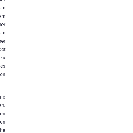
nem
em
ner
dem
her
det
azu
les
hen
ine
en,
gen
gen
he