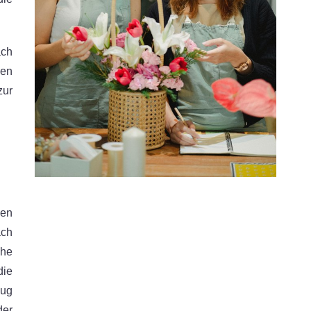
ach
len
zur
uen
ach
che
die
zug
der