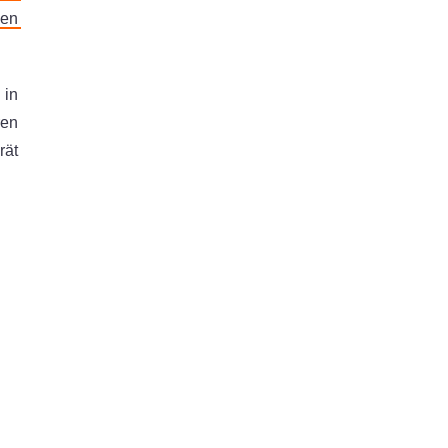
nen
 in
ren
rät