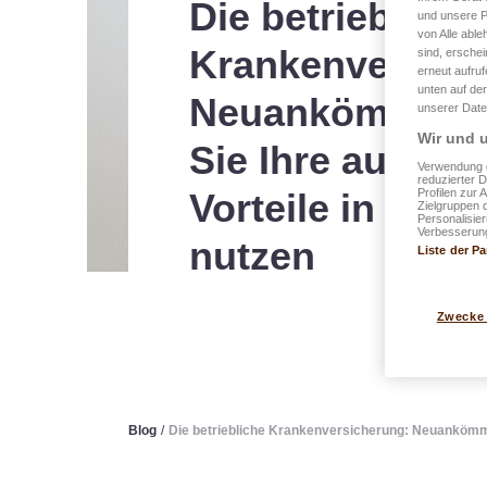
Die betriebliche
und unsere P
von Alle able
Krankenversich
sind, erschei
erneut aufru
unten auf der
Neuankömmling
unserer Date
Wir und u
Sie Ihre außerg
Verwendung g
reduzierter 
Profilen zur 
Vorteile in Lux
Zielgruppen 
Personalisie
Verbesserung
nutzen
Liste der Pa
Zwecke
Blog
/
Die betriebliche Krankenversicherung: Neuankömmli