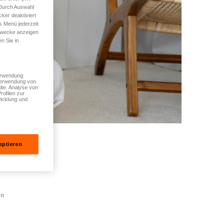
 Durch Auswahl
ker deaktiviert
s Menü jederzeit
 Zwecke anzeigen
n Sie in
Verwendung
 Verwendung von
lte. Analyse von
rofilen zur
icklung und
eptieren
en