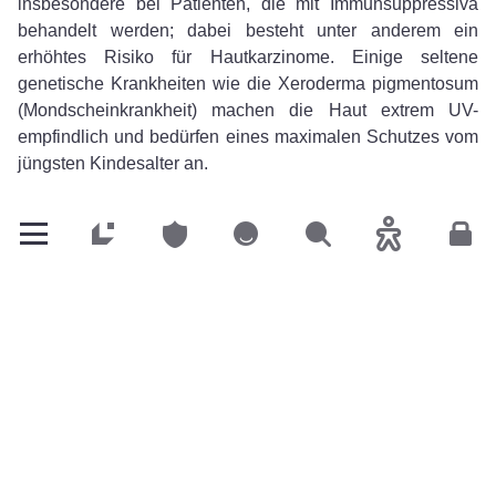
insbesondere bei Patienten, die mit Immunsuppressiva
behandelt werden; dabei besteht unter anderem ein
erhöhtes Risiko für Hautkarzinome. Einige seltene
genetische Krankheiten wie die Xeroderma pigmentosum
(Mondscheinkrankheit) machen die Haut extrem UV-
empfindlich und bedürfen eines maximalen Schutzes vom
jüngsten Kindesalter an.
Privatkunden
Privatkunden
Privatkunden
Suchen
Barrierefreih
Kun