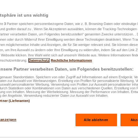
atsphäre ist uns wichtig
ere
3
Partner speichern personenbezogene Daten, wie z. B. Browsing-Daten oder eindeutige
und greifen darauf zu . Wenn Sie Akzeptieren auswählen, können die Tracking-Technologien d
entlicht am 30.06.2026
artner verarbeiten Daten, um Folgendes bereitzustellen“ genannten Zwecke unterstützen. .
hnen oder durch Widerruf Ihrer Einwilligung werden diese Technologien deaktiviert. Wenn Trac
ndheit und
nen möglicherweise Inhalte und Anzeigen, die für Sie weniger relevant sind. Sie können diese
fen, um Ihre Auswahl zu ändern oder Ihre Einwilligung zu widerrufen, indem Sie auf den Link
ie auf erste
 Webseite klicken. Ihre Wahl wirkt sich auf unsere/n Website aus. Weitere Informationen finde
nschutzerklärung.
Datenschutz
Rechtliche Informationen
nsere Partner verarbeiten Daten, um Folgendes bereitzustellen:
enauer Standortdaten. Speichern von oder Zugriff auf Informationen auf einem Endgerät. 
Daten zur Auswahl von Werbeanzeigen. Erstellung von Profilen für personalisierte Werbung.
Auswahl personalisierter Werbung. Verwendung von Profilen zur Auswahl personalisierter Inha
durch Statistiken oder Kombinationen von Daten aus verschiedenen Quellen. Erstellung von P
rung von Inhalten. Messung der Werbeleistung. Messung der Performance von Inhalten. Entw
 der Angebote. Verwendung reduzierter Daten zur Auswahl von Inhalten.
rtner (Lieferanten)
 anzeigen
Alle ablehnen
Akz
erste Warnsignale