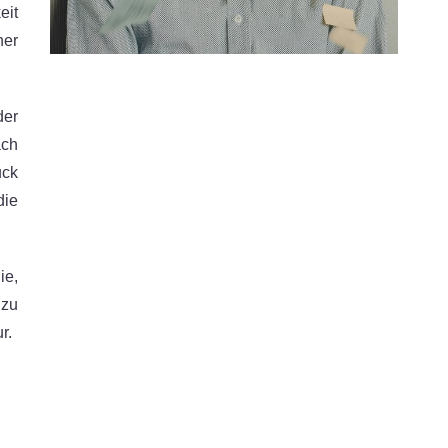
eit
her
der
ach
uck
ie
ie,
 zu
r.