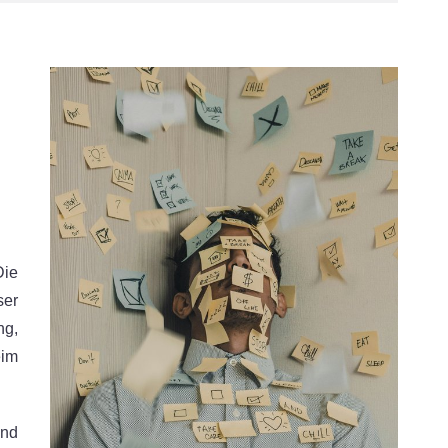
ie
ser
ng,
eim
und