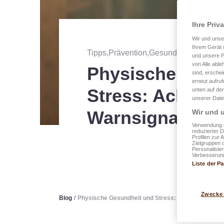
Ihre Priv
Wir und uns
Ihrem Gerät 
Tipps,Prävention,Gesundheit
・
veröff
und unsere P
von Alle able
Physische Gesu
sind, erschei
erneut aufru
Stress: Achten S
unten auf der
unserer Date
Warnsignale
Wir und u
Verwendung g
reduzierter 
Profilen zur 
Zielgruppen 
Personalisie
Verbesserung
Liste der Pa
Zwecke
Blog
/
Physische Gesundheit und Stress: Achten Sie auf 