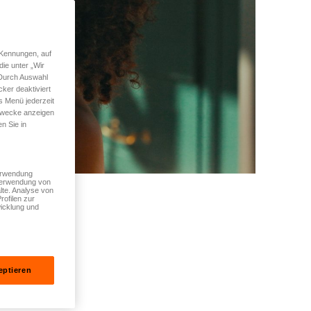
 Kennungen, auf
ie unter „Wir
 Durch Auswahl
ker deaktiviert
s Menü jederzeit
 Zwecke anzeigen
n Sie in
Verwendung
 Verwendung von
lte. Analyse von
rofilen zur
icklung und
eptieren