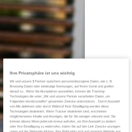
Ihre Privatsphäre ist uns wichtig
Wir und unsere
3
Partner speichern personenbezogene Daten, wie z. B.
Browsing-Daten oder eindeutige Kennungen, auf Ihrem Gerät und greifen
darauf zu . Wenn Sie Akzeptieren auswählen, können die Tracking-
Technologien die unter „Wir und unsere Partner verarbeiten Daten, um
Folgendes bereitzustellen“ genannten Zwecke unterstützen. . Durch Auswahl
von Alle ablehnen oder durch Widerruf Ihrer Einwilligung werden diese
Technologien deaktiviert. Wenn Tracker deaktiviert sind, erscheinen
möglicherweise Inhalte und Anzeigen, die für Sie weniger relevant sind. Sie
können dieses Menü jederzeit erneut aufrufen, um Ihre Auswahl zu ändern
oder Ihre Einwilligung zu widerrufen, indem Sie auf den Link Zwecke anzeigen
unten auf der Webseite klicken. Ihre Wahl wirkt sich auf unsere/n Website aus.