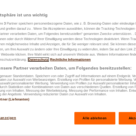
atsphäre ist uns wichtig
2024
ere
3
Partner speichern personenbezogene Daten, wie z. B. Browsing-Daten oder eindeutige
udieren: So
und greifen darauf zu . Wenn Sie Akzeptieren auswählen, können die Tracking-Technologien d
artner verarbeiten Daten, um Folgendes bereitzustellen“ genannten Zwecke unterstützen. .
hnen oder durch Widerruf Ihrer Einwilligung werden diese Technologien deaktiviert. Wenn Trac
z entspannt
nen möglicherweise Inhalte und Anzeigen, die für Sie weniger relevant sind. Sie können diese
fen, um Ihre Auswahl zu ändern oder Ihre Einwilligung zu widerrufen, indem Sie auf den Link
im Ausland
 Webseite klicken. Ihre Wahl wirkt sich auf unsere/n Website aus. Weitere Informationen finde
nschutzerklärung.
Datenschutz
Rechtliche Informationen
nsere Partner verarbeiten Daten, um Folgendes bereitzustellen:
enauer Standortdaten. Speichern von oder Zugriff auf Informationen auf einem Endgerät. 
Daten zur Auswahl von Werbeanzeigen. Erstellung von Profilen für personalisierte Werbung.
Auswahl personalisierter Werbung. Verwendung von Profilen zur Auswahl personalisierter Inha
durch Statistiken oder Kombinationen von Daten aus verschiedenen Quellen. Erstellung von P
rung von Inhalten. Messung der Werbeleistung. Messung der Performance von Inhalten. Entw
 der Angebote. Verwendung reduzierter Daten zur Auswahl von Inhalten.
rtner (Lieferanten)
 anzeigen
Alle ablehnen
Akz
nnt und sorgenfrei im Ausland studieren