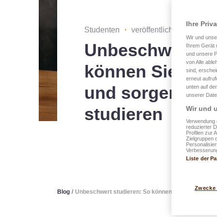
Ihre Priv
Studenten
・
veröffentlicht am 03.07.
Wir und uns
Unbeschwert st
Ihrem Gerät 
und unsere P
von Alle able
können Sie gan
sind, erschei
erneut aufru
und sorgenfrei 
unten auf der
unserer Date
studieren
Wir und u
Verwendung g
reduzierter 
Profilen zur 
Zielgruppen 
Personalisie
Verbesserung
Liste der Pa
Zwecke
Blog
/
Unbeschwert studieren: So können Sie ganz entspa