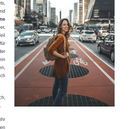
s,
und
ine
er,
eil
für
der
ein
en,
uch
.
ch,
.
ihr
en