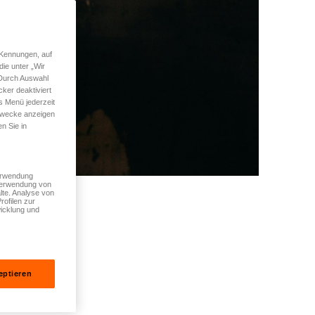
 Kennungen, auf
ie unter „Wir
 Durch Auswahl
ker deaktiviert
s Menü jederzeit
 Zwecke anzeigen
n Sie in
Verwendung
 Verwendung von
lte. Analyse von
rofilen zur
icklung und
eptieren