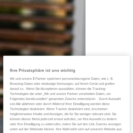
Ihre Privatsphäre ist uns wichtig
Wir und unsere
3
Partner speichern personenbezogene Daten, wie z. B.
Browsing-Daten oder eindeutige Kennungen, auf Ihrem Gerät und greifen
darauf zu . Wenn Sie Akzeptieren auswählen, können die Tracking-
Technologien die unter „Wir und unsere Partner verarbeiten Daten, um
Folgendes bereitzustellen“ genannten Zwecke unterstützen. . Durch Auswahl
von Alle ablehnen oder durch Widerruf Ihrer Einwilligung werden diese
Technologien deaktiviert. Wenn Tracker deaktiviert sind, erscheinen
möglicherweise Inhalte und Anzeigen, die für Sie weniger relevant sind. Sie
können dieses Menü jederzeit erneut aufrufen, um Ihre Auswahl zu ändern
oder Ihre Einwilligung zu widerrufen, indem Sie auf den Link Zwecke anzeigen
unten auf der Webseite klicken. Ihre Wahl wirkt sich auf unsere/n Website aus.