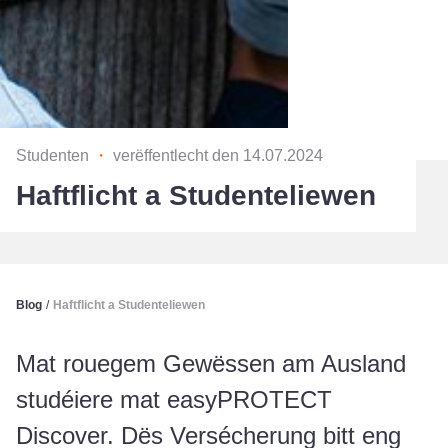
Studenten
・
verëffentlecht den 14.07.2024
Haftflicht a Studenteliewen
Blog
/
Haftflicht a Studenteliewen
Mat rouegem Gewëssen am Ausland
studéiere mat easyPROTECT
Discover. Dës Versécherung bitt eng