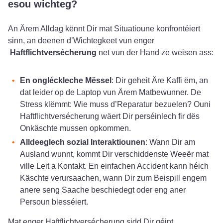
esou wichteg?
An Ärem Alldag kënnt Dir mat Situatioune konfrontéiert
sinn, an deenen d’Wichtegkeet vun enger
Haftflichtversécherung
net vun der Hand ze weisen ass:
En ongléckleche Mëssel
: Dir geheit Äre Kaffi ëm, an
dat leider op de Laptop vun Ärem Matbewunner. De
Stress klëmmt: Wie muss d’Reparatur bezuelen? Ouni
Haftflichtversécherung wäert Dir perséinlech fir dës
Onkäschte mussen opkommen.
Alldeeglech sozial Interaktiounen
: Wann Dir am
Ausland wunnt, kommt Dir verschiddenste Weeër mat
ville Leit a Kontakt. En einfachen Accident kann héich
Käschte verursaachen, wann Dir zum Beispill engem
anere seng Saache beschiedegt oder eng aner
Persoun blesséiert.
Mat enger Haftflichtversécherung sidd Dir géint