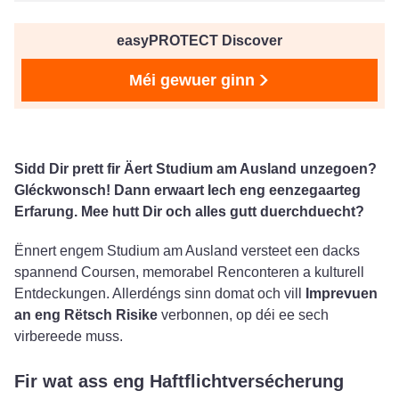
easyPROTECT Discover
Méi gewuer ginn
Sidd Dir prett fir Äert Studium am Ausland unzegoen?
Gléckwonsch! Dann erwaart Iech eng eenzegaarteg
Erfarung. Mee hutt Dir och alles gutt duerchduecht?
Ënnert engem Studium am Ausland versteet een dacks
spannend Coursen, memorabel Renconteren a kulturell
Entdeckungen. Allerdéngs sinn domat och vill
Imprevuen
an eng Rëtsch Risike
verbonnen, op déi ee sech
virbereede muss.
Fir wat ass eng Haftflichtversécherung