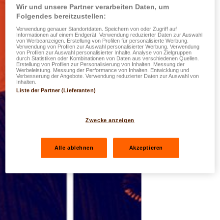
Wir und unsere Partner verarbeiten Daten, um
Folgendes bereitzustellen:
Verwendung genauer Standortdaten. Speichern von oder Zugriff auf
Informationen auf einem Endgerät. Verwendung reduzierter Daten zur Auswahl
von Werbeanzeigen. Erstellung von Profilen für personalisierte Werbung.
Verwendung von Profilen zur Auswahl personalisierter Werbung. Verwendung
von Profilen zur Auswahl personalisierter Inhalte. Analyse von Zielgruppen
durch Statistiken oder Kombinationen von Daten aus verschiedenen Quellen.
Erstellung von Profilen zur Personalisierung von Inhalten. Messung der
Werbeleistung. Messung der Performance von Inhalten. Entwicklung und
Verbesserung der Angebote. Verwendung reduzierter Daten zur Auswahl von
Inhalten.
Liste der Partner (Lieferanten)
Zwecke anzeigen
Alle ablehnen
Akzeptieren