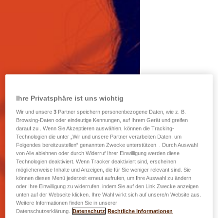
Ihre Privatsphäre ist uns wichtig
Wir und unsere
3
Partner speichern personenbezogene Daten, wie z. B.
Browsing-Daten oder eindeutige Kennungen, auf Ihrem Gerät und greifen
darauf zu . Wenn Sie Akzeptieren auswählen, können die Tracking-
Technologien die unter „Wir und unsere Partner verarbeiten Daten, um
Folgendes bereitzustellen“ genannten Zwecke unterstützen. . Durch Auswahl
von Alle ablehnen oder durch Widerruf Ihrer Einwilligung werden diese
Technologien deaktiviert. Wenn Tracker deaktiviert sind, erscheinen
möglicherweise Inhalte und Anzeigen, die für Sie weniger relevant sind. Sie
können dieses Menü jederzeit erneut aufrufen, um Ihre Auswahl zu ändern
oder Ihre Einwilligung zu widerrufen, indem Sie auf den Link Zwecke anzeigen
unten auf der Webseite klicken. Ihre Wahl wirkt sich auf unsere/n Website aus.
Weitere Informationen finden Sie in unserer
Datenschutzerklärung.
Datenschutz
Rechtliche Informationen