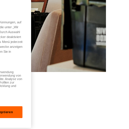
 Kennungen, auf
ie unter „Wir
 Durch Auswahl
ker deaktiviert
s Menü jederzeit
 Zwecke anzeigen
n Sie in
Verwendung
 Verwendung von
lte. Analyse von
rofilen zur
icklung und
eptieren