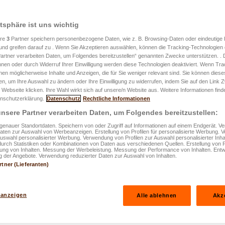
atsphäre ist uns wichtig
ere
3
Partner speichern personenbezogene Daten, wie z. B. Browsing-Daten oder eindeutige
und greifen darauf zu . Wenn Sie Akzeptieren auswählen, können die Tracking-Technologien d
artner verarbeiten Daten, um Folgendes bereitzustellen“ genannten Zwecke unterstützen. .
hnen oder durch Widerruf Ihrer Einwilligung werden diese Technologien deaktiviert. Wenn Trac
nen möglicherweise Inhalte und Anzeigen, die für Sie weniger relevant sind. Sie können diese
fen, um Ihre Auswahl zu ändern oder Ihre Einwilligung zu widerrufen, indem Sie auf den Link
ung in
 Webseite klicken. Ihre Wahl wirkt sich auf unsere/n Website aus. Weitere Informationen finde
nschutzerklärung.
Datenschutz
Rechtliche Informationen
len
nsere Partner verarbeiten Daten, um Folgendes bereitzustellen:
enauer Standortdaten. Speichern von oder Zugriff auf Informationen auf einem Endgerät. 
Daten zur Auswahl von Werbeanzeigen. Erstellung von Profilen für personalisierte Werbung.
Auswahl personalisierter Werbung. Verwendung von Profilen zur Auswahl personalisierter Inha
durch Statistiken oder Kombinationen von Daten aus verschiedenen Quellen. Erstellung von P
rung von Inhalten. Messung der Werbeleistung. Messung der Performance von Inhalten. Entw
 der Angebote. Verwendung reduzierter Daten zur Auswahl von Inhalten.
rtner (Lieferanten)
 anzeigen
Alle ablehnen
Akz