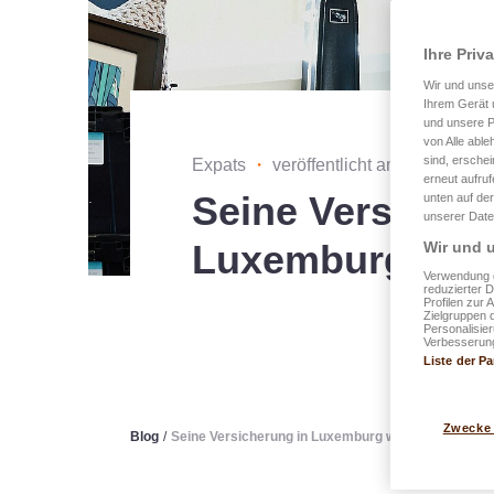
Ihre Priv
Wir und uns
Ihrem Gerät 
und unsere P
von Alle able
sind, erschei
Expats
・
veröffentlicht am 26.08.2024
erneut aufru
Seine Versicher
unten auf der
unserer Date
Luxemburg wäh
Wir und u
Verwendung g
reduzierter 
Profilen zur 
Zielgruppen 
Personalisie
Verbesserung
Liste der Pa
Zwecke
Blog
/
Seine Versicherung in Luxemburg wählen