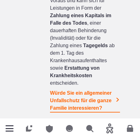
Voraus und kann sich für
Leistungen in Form der
Zahlung eines Kapitals im
Falle des Todes
, einer
dauerhaften Behinderung
(Invalidität) oder für die
Zahlung eines
Tagegelds
ab
dem 1. Tag des
Krankenhausaufenthaltes
sowie
Erstattung von
Krankheitskosten
entscheiden.
Würde Sie ein allgemeiner
Unfallschutz für die ganze
Familie interessieren?
Privatkunden
Privatkunden
Privatkunden
Suchen
Barrierefreih
Kun
Fahrerschutz