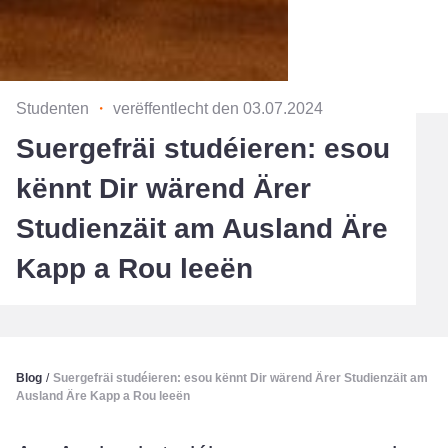
Studenten
・
verëffentlecht den 03.07.2024
Suergefräi studéieren: esou
kënnt Dir wärend Ärer
Studienzäit am Ausland Äre
Kapp a Rou leeën
Blog
/
Suergefräi studéieren: esou kënnt Dir wärend Ärer Studienzäit am
Ausland Äre Kapp a Rou leeën