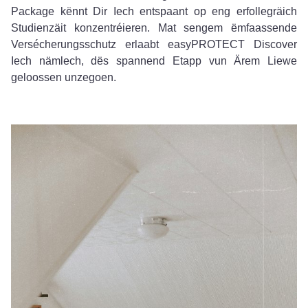
Package kënnt Dir Iech entspaant op eng erfollegräich
Studienzäit konzentréieren. Mat sengem ëmfaassende
Versécherungsschutz erlaabt easyPROTECT Discover
Iech nämlech, dës spannend Etapp vun Ärem Liewe
geloossen unzegoen.