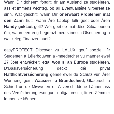
Wann Dir doheem fortgitt, fir am Ausland ze studéieren,
ass et immens wichteg, ob all Eventualitéite virbereet ze
sinn. Wat geschitt, wann Dir
onerwaart Problemer mat
den Zänn
hutt, wann Äre Laptop futti geet oder Ären
Handy geklaut
gëtt? Wéi geet ee mat dëse Situatiounen
ëm, wann een eng begrenzt medezinesch Ofsécherung a
wackeleg Finanzen huet?
easyPROTECT Discover vu LALUX gouf speziell fir
Studenten a Léierbouwen a -meedercher vu manner ewéi
27 Joer entwéckelt,
egal wou si an Europa
studéieren.
D’Basisversécherung deckt déi privat
Haftflichtversécherung
genee ewéi de Schutz vun Ärer
Wunneng géint
Waasser- a Brandschied
, Glasbroch a
Schied un de Miwwelen of. A verschiddene Länner ass
dës Versécherung esouguer obligatoresch, fir en Zëmmer
lounen ze kënnen.