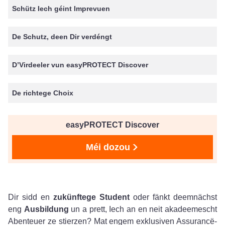
Schütz Iech géint Imprevuen
De Schutz, deen Dir verdéngt
D’Virdeeler vun easyPROTECT Discover
De richtege Choix
easyPROTECT Discover
Méi dozou
Dir sidd en
zukünftege Student
oder fänkt deemnächst
eng
Ausbildung
un a prett, Iech an en neit akadeemescht
Abenteuer ze stierzen? Mat engem exklusiven Assurancë-