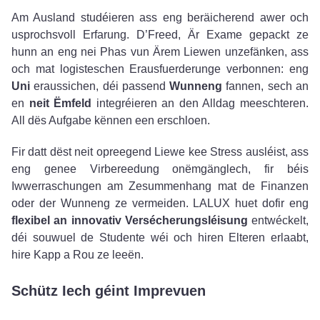
Am Ausland studéieren ass eng beräicherend awer och
usprochsvoll Erfarung. D’Freed, Är Exame gepackt ze
hunn an eng nei Phas vun Ärem Liewen unzefänken, ass
och mat logisteschen Erausfuerderunge verbonnen: eng
Uni
eraussichen, déi passend
Wunneng
fannen, sech an
en
neit Ëmfeld
integréieren an den Alldag meeschteren.
All dës Aufgabe kënnen een erschloen.
Fir datt dëst neit opreegend Liewe kee Stress ausléist, ass
eng genee Virbereedung onëmgänglech, fir béis
Iwwerraschungen am Zesummenhang mat de Finanzen
oder der Wunneng ze vermeiden. LALUX huet dofir eng
flexibel an innovativ Versécherungsléisung
entwéckelt,
déi souwuel de Studente wéi och hiren Elteren erlaabt,
hire Kapp a Rou ze leeën.
Schütz Iech géint Imprevuen