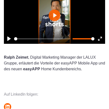
Play
Play
Ente
fulls
Ralph Zeimet
, Digital Marketing Manager der LALUX
Gruppe, erläutert die Vorteile der easyAPP Mobile App und
des neuen
easyAPP
Home Kundenbereichs.
Auf LinkedIn folgen: