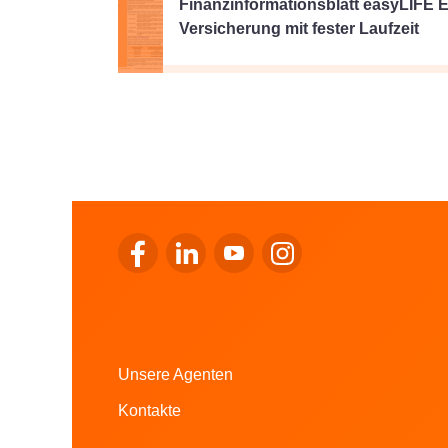
Finanzinformationsblatt easyLIFE E
Versicherung mit fester Laufzeit
Zum Facebook von LALUX gehen
Zum LinkedIn von LALUX gehen
Zum YouTube von LALUX ge
Zum Instagram von LA
Unsere Agenten
Kontakte