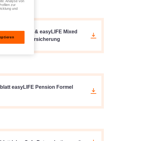
lte. Analyse von
rofilen zur
icklung und
latt lalux-Life & easyLIFE Mixed
eptieren
 Erlebensfallversicherung
blatt easyLIFE Pension Formel