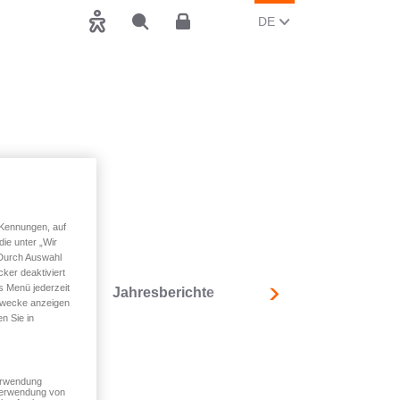
AKTUELLE SPRACHE Ä
(DEUTSCH)
DE
Barrierefreiheit
Suchen
Kundenbereich
 Kennungen, auf
ie unter „Wir
 Durch Auswahl
ker deaktiviert
s Menü jederzeit
r
KID
Jahresberichte
Schäden
Sonst
Nachfolgend
 Zwecke anzeigen
n Sie in
Verwendung
 Verwendung von