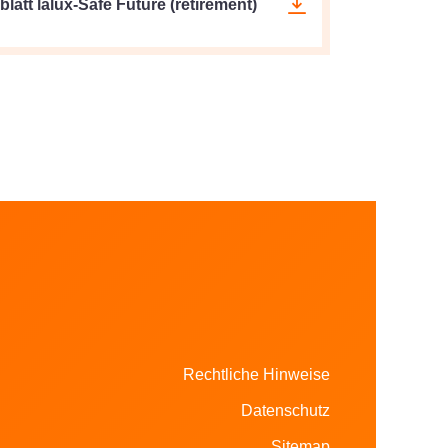
latt lalux-Safe Future (retirement)
Rechtliche Hinweise
Datenschutz
Sitemap