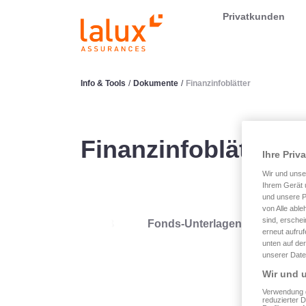
LALUX Assurances
Privatkunden
Info & Tools
/
Dokumente
/
Finanzinfoblätter
Finanzinfoblätter
Ihre Priv
Wir und uns
Ihrem Gerät 
und unsere P
von Alle able
sind, erschei
AVB
Fonds-Unterlagen
Faltbl
erneut aufru
unten auf der
unserer Date
Wir und u
Verwendung g
reduzierter 