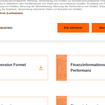
Auswahl personalisierter Werbung. Verwendung von Profilen zur Auswahl personalisierter Inha
durch Statistiken oder Kombinationen von Daten aus verschiedenen Quellen. Erstellung von P
rung von Inhalten. Messung der Werbeleistung. Messung der Performance von Inhalten. Entw
 der Angebote. Verwendung reduzierter Daten zur Auswahl von Inhalten.
rtner (Lieferanten)
 & easyLIFE Mixed
Finanzinformationsb
 anzeigen
Alle ablehnen
Akz
Formel Sicherheit -
Pension Formel
Finanzinformations
Performanz