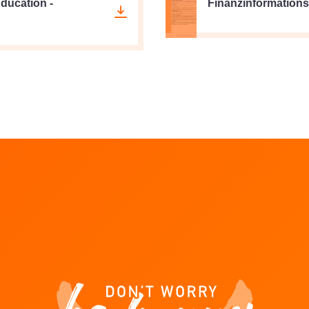
ducation -
Finanzinformationsb
hen
LUX gehen