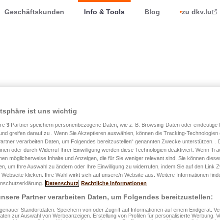
Geschäftskunden
Info & Tools
Blog
zu dkv.lu
atsphäre ist uns wichtig
ere
3
Partner speichern personenbezogene Daten, wie z. B. Browsing-Daten oder eindeutige
und greifen darauf zu . Wenn Sie Akzeptieren auswählen, können die Tracking-Technologien d
artner verarbeiten Daten, um Folgendes bereitzustellen“ genannten Zwecke unterstützen. .
hnen oder durch Widerruf Ihrer Einwilligung werden diese Technologien deaktiviert. Wenn Trac
nen möglicherweise Inhalte und Anzeigen, die für Sie weniger relevant sind. Sie können diese
ätter
KYC
ESG
IPID
Finanzinfoblätte
fen, um Ihre Auswahl zu ändern oder Ihre Einwilligung zu widerrufen, indem Sie auf den Link
 Webseite klicken. Ihre Wahl wirkt sich auf unsere/n Website aus. Weitere Informationen finde
nschutzerklärung.
Datenschutz
Rechtliche Informationen
nsere Partner verarbeiten Daten, um Folgendes bereitzustellen:
enauer Standortdaten. Speichern von oder Zugriff auf Informationen auf einem Endgerät. 
Daten zur Auswahl von Werbeanzeigen. Erstellung von Profilen für personalisierte Werbung.