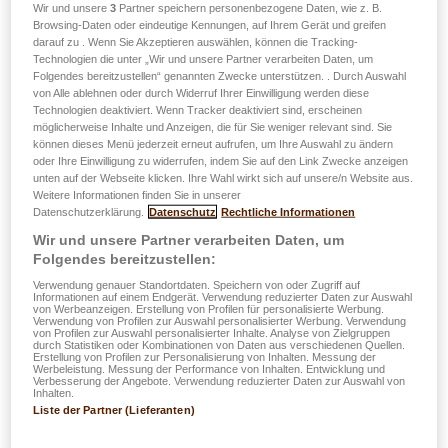
Betriebspersonal
Wir und unsere
3
Partner speichern personenbezogene Daten, wie z. B.
Browsing-Daten oder eindeutige Kennungen, auf Ihrem Gerät und greifen
darauf zu . Wenn Sie Akzeptieren auswählen, können die Tracking-
Technologien die unter „Wir und unsere Partner verarbeiten Daten, um
Folgendes bereitzustellen“ genannten Zwecke unterstützen. . Durch Auswahl
von Alle ablehnen oder durch Widerruf Ihrer Einwilligung werden diese
Technologien deaktiviert. Wenn Tracker deaktiviert sind, erscheinen
möglicherweise Inhalte und Anzeigen, die für Sie weniger relevant sind. Sie
IPID easyPROTECT PRO -
können dieses Menü jederzeit erneut aufrufen, um Ihre Auswahl zu ändern
oder Ihre Einwilligung zu widerrufen, indem Sie auf den Link Zwecke anzeigen
Sachversicherungen
unten auf der Webseite klicken. Ihre Wahl wirkt sich auf unsere/n Website aus.
Weitere Informationen finden Sie in unserer
Datenschutzerklärung.
Datenschutz
Rechtliche Informationen
Wir und unsere Partner verarbeiten Daten, um
Folgendes bereitzustellen:
Verwendung genauer Standortdaten. Speichern von oder Zugriff auf
Informationen auf einem Endgerät. Verwendung reduzierter Daten zur Auswahl
IPID easyPROTECT PRO -
von Werbeanzeigen. Erstellung von Profilen für personalisierte Werbung.
Verwendung von Profilen zur Auswahl personalisierter Werbung. Verwendung
Haftpflichtversicherungen
von Profilen zur Auswahl personalisierter Inhalte. Analyse von Zielgruppen
durch Statistiken oder Kombinationen von Daten aus verschiedenen Quellen.
Erstellung von Profilen zur Personalisierung von Inhalten. Messung der
Werbeleistung. Messung der Performance von Inhalten. Entwicklung und
Verbesserung der Angebote. Verwendung reduzierter Daten zur Auswahl von
Inhalten.
Liste der Partner (Lieferanten)