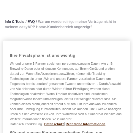
Info & Tools
/
FAQ
/
Warum werden einige meiner Verträge nicht in
meinem easyAPP Home-Kundenbereich angezeigt?
Warum werden einige meiner
Verträge nicht in meinem
Ihre Privatsphäre ist uns wichtig
Wir und unsere
3
Partner speichern personenbezogene Daten, wie z. B.
easyAPP Home-
Browsing-Daten oder eindeutige Kennungen, auf Ihrem Gerät und greifen
darauf zu . Wenn Sie Akzeptieren auswählen, können die Tracking-
Kundenbereich angezeigt?
Technologien die unter „Wir und unsere Partner verarbeiten Daten, um
Folgendes bereitzustellen“ genannten Zwecke unterstützen. . Durch Auswahl
von Alle ablehnen oder durch Widerruf Ihrer Einwilligung werden diese
Technologien deaktiviert. Wenn Tracker deaktiviert sind, erscheinen
Aktuell werden in easyAPP Home folgende
möglicherweise Inhalte und Anzeigen, die für Sie weniger relevant sind. Sie
Versicherungsverträge angezeigt:
können dieses Menü jederzeit erneut aufrufen, um Ihre Auswahl zu ändern
oder Ihre Einwilligung zu widerrufen, indem Sie auf den Link Zwecke anzeigen
unten auf der Webseite klicken. Ihre Wahl wirkt sich auf unsere/n Website aus.
Im Bereich Nichtlebensversicherung: easyPROTECT,
Weitere Informationen finden Sie in unserer
easyPROTECT Pro (nur für natürliche Personen),
Datenschutzerklärung.
Datenschutz
Rechtliche Informationen
Schadensversicherungen und verschiedene
Wir und unsere Partner verarbeiten Daten, um