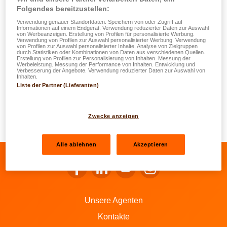
Haftpflicht-/Unfallversicherungen und die Versicherungen
Folgendes bereitzustellen:
im Bereich Sorgenfreier Urlaub.
Verwendung genauer Standortdaten. Speichern von oder Zugriff auf
Informationen auf einem Endgerät. Verwendung reduzierter Daten zur Auswahl
von Werbeanzeigen. Erstellung von Profilen für personalisierte Werbung.
Im Bereich Lebensversicherung: alle Arten von Verträgen
Verwendung von Profilen zur Auswahl personalisierter Werbung. Verwendung
von Profilen zur Auswahl personalisierter Inhalte. Analyse von Zielgruppen
werden angezeigt, ausgenommen Verträge in der
durch Statistiken oder Kombinationen von Daten aus verschiedenen Quellen.
Erstellung von Profilen zur Personalisierung von Inhalten. Messung der
Leistungsphase.
Werbeleistung. Messung der Performance von Inhalten. Entwicklung und
Verbesserung der Angebote. Verwendung reduzierter Daten zur Auswahl von
Inhalten.
Liste der Partner (Lieferanten)
DKV-Verträge: Krankenversicherungsverträge, bei denen
Sie Versicherungsnehmer und/oder Versicherter – sofern
Ihr Arbeitgeber der Versicherungsnehmer dieses Vertrags
Zwecke anzeigen
ist – sind (Gruppenvertrag).
Alle ablehnen
Akzeptieren
Zum Facebook von LALUX gehen
Zum LinkedIn von LALUX gehen
Zum YouTube von LALUX g
Zum Instagram von 
Unsere Agenten
Kontakte