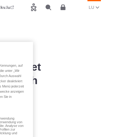
AKTUELL SPROOCH WI
(LËTZEBUERGESCH
kv.lu
LU
Accessibilitéit
Sichen
Espace client
 mir net
 Kennungen, auf
ie unter „Wir
beräich
 Durch Auswahl
ker deaktiviert
s Menü jederzeit
 Zwecke anzeigen
n Sie in
Verwendung
 Verwendung von
lte. Analyse von
rofilen zur
tpersounen),
icklung und