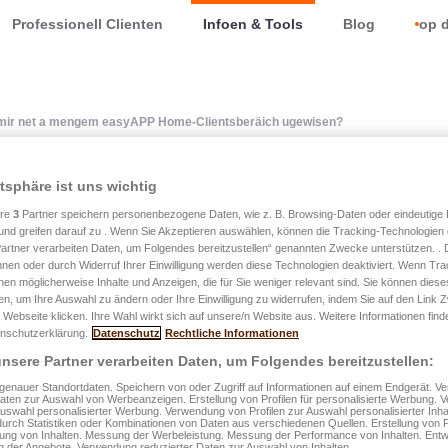
Professionell Clienten
Infoen & Tools
Blog
op d
u mir net a mengem easyAPP Home-Clientsberäich ugewisen?
atsphäre ist uns wichtig
i verschidde Kontrakter vu
ere
3
Partner speichern personenbezogene Daten, wie z. B. Browsing-Daten oder eindeutige
und greifen darauf zu . Wenn Sie Akzeptieren auswählen, können die Tracking-Technologien d
m easyAPP Home-Clients
artner verarbeiten Daten, um Folgendes bereitzustellen“ genannten Zwecke unterstützen. .
hnen oder durch Widerruf Ihrer Einwilligung werden diese Technologien deaktiviert. Wenn Trac
nen möglicherweise Inhalte und Anzeigen, die für Sie weniger relevant sind. Sie können diese
en?
fen, um Ihre Auswahl zu ändern oder Ihre Einwilligung zu widerrufen, indem Sie auf den Link
 Webseite klicken. Ihre Wahl wirkt sich auf unsere/n Website aus. Weitere Informationen finde
nschutzerklärung.
Datenschutz
Rechtliche Informationen
nsere Partner verarbeiten Daten, um Folgendes bereitzustellen:
ollgend Assurancekontrakter op easyAPP Home ugewisen:
enauer Standortdaten. Speichern von oder Zugriff auf Informationen auf einem Endgerät. 
Daten zur Auswahl von Werbeanzeigen. Erstellung von Profilen für personalisierte Werbung.
Auswahl personalisierter Werbung. Verwendung von Profilen zur Auswahl personalisierter Inha
durch Statistiken oder Kombinationen von Daten aus verschiedenen Quellen. Erstellung von P
herungen: easyPROTECT, easyPROTECT Pro (nëmme fir Priva
rung von Inhalten. Messung der Werbeleistung. Messung der Performance von Inhalten. Entw
 der Angebote. Verwendung reduzierter Daten zur Auswahl von Inhalten.