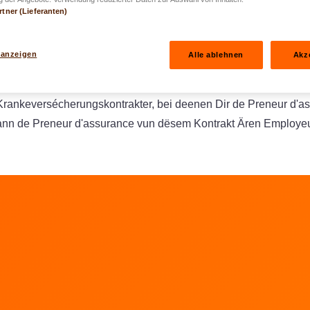
 divers Haftflichtversécherungen an d'Kontrakter „Vacances San
rtner (Lieferanten)
gen: All d'Zorte vu Kontrakter ginn ugewisen, mat Ausnam vun
 anzeigen
Alle ablehnen
Akz
Krankeversécherungskontrakter, bei deenen Dir de Preneur d'a
ann de Preneur d'assurance vun dësem Kontrakt Ären Employe
en
LALUX goen