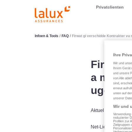
LALUX Assurances
Privatclienten
Infoen & Tools
/
FAQ
/
Firwat gi verschidde Kontrakter v
Ihre Priv
Firwat g
Wir und uns
Ihrem Gerät 
a menge
und unsere P
von Alle able
sind, erschei
ugewis
erneut aufru
unten auf der
unserer Date
Wir und u
Aktuell ginn déi f
Verwendung g
reduzierter 
Profilen zur 
Zielgruppen 
Net-Liewensverséc
Personalisie
Verbesserung