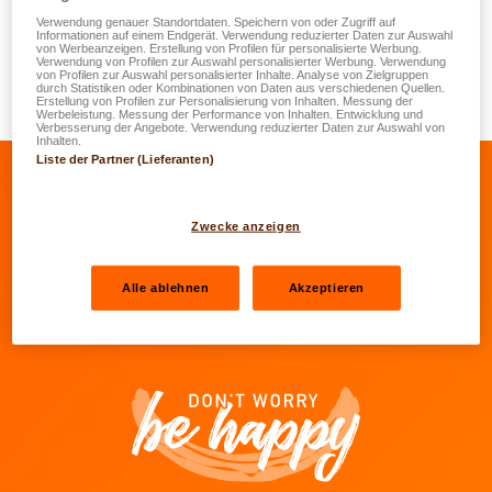
Unfallberichts in Ihrem Handschuhfach oder unter Ihren
Verwendung genauer Standortdaten. Speichern von oder Zugriff auf
Informationen auf einem Endgerät. Verwendung reduzierter Daten zur Auswahl
Wagenpapieren zu haben. Wenn das nicht der Fall ist,
von Werbeanzeigen. Erstellung von Profilen für personalisierte Werbung.
Verwendung von Profilen zur Auswahl personalisierter Werbung. Verwendung
fordern Sie eins bei Ihrem Autoversicherer oder direkt bei
von Profilen zur Auswahl personalisierter Inhalte. Analyse von Zielgruppen
durch Statistiken oder Kombinationen von Daten aus verschiedenen Quellen.
LALUX (
groupeLL@lalux.lu
) an. Es ist kostenlos.
Erstellung von Profilen zur Personalisierung von Inhalten. Messung der
Werbeleistung. Messung der Performance von Inhalten. Entwicklung und
Verbesserung der Angebote. Verwendung reduzierter Daten zur Auswahl von
Inhalten.
Liste der Partner (Lieferanten)
Zum Facebook von LALUX gehen
Zum LinkedIn von LALUX gehen
Zum YouTube von LALUX g
Zum Instagram von 
Zwecke anzeigen
Unsere Agenten
Alle ablehnen
Akzeptieren
Kontakte