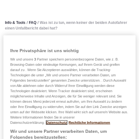
Info & Tools
/
FAQ
/
Was ist zu tun, wenn keiner der beiden Autofahrer
einen Unfallbericht dabei hat?
Was ist zu tun, wenn keiner
Ihre Privatsphäre ist uns wichtig
der beiden Autofahrer einen
Wir und unsere
3
Partner speichern personenbezogene Daten, wie z. B.
Browsing-Daten oder eindeutige Kennungen, auf Ihrem Gerät und greifen
Unfallbericht dabei hat?
darauf zu . Wenn Sie Akzeptieren auswählen, können die Tracking-
Technologien die unter „Wir und unsere Partner verarbeiten Daten, um
Folgendes bereitzustellen“ genannten Zwecke unterstützen. . Durch Auswahl
von Alle ablehnen oder durch Widerruf Ihrer Einwilligung werden diese
Wenn keiner der beiden Fahrer einen Unfallbericht bei
Technologien deaktiviert. Wenn Tracker deaktiviert sind, erscheinen
sich hat, nehmen Sie einfach ein weißes Blatt Papier.
möglicherweise Inhalte und Anzeigen, die für Sie weniger relevant sind. Sie
Machen Sie alle Angaben zu den Rubriken
können dieses Menü jederzeit erneut aufrufen, um Ihre Auswahl zu ändern
oder Ihre Einwilligung zu widerrufen, indem Sie auf den Link Zwecke anzeigen
„Versicherungsnehmer“, „Fahrzeugführer“ und
unten auf der Webseite klicken. Ihre Wahl wirkt sich auf unsere/n Website aus.
„Versicherung" sowie zum Unfallhergang. Und vergessen
Weitere Informationen finden Sie in unserer
Datenschutzerklärung.
Datenschutz
Rechtliche Informationen
Sie vor allem nicht die Unterschriften der beiden Parteien.
Wir und unsere Partner verarbeiten Daten, um
Folgendes bereitzustellen:
Achten Sie also darauf, immer ein Exemplar des