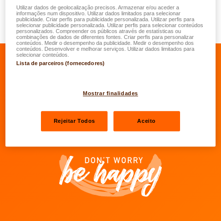
documentos a bordo. Se não tiver um exemplar, peça
Utilizar dados de geolocalização precisos. Armazenar e/ou aceder a
directamente à sua seguradora ou à LALUX
informações num dispositivo. Utilizar dados limitados para selecionar
publicidade. Criar perfis para publicidade personalizada. Utilizar perfis para
(
groupeLL@lalux.lu
) por um. Recebê-lo-á gratuitamente.
selecionar publicidade personalizada. Utilizar perfis para selecionar conteúdos
personalizados. Compreender os públicos através de estatísticas ou
combinações de dados de diferentes fontes. Criar perfis para personalizar
conteúdos. Medir o desempenho da publicidade. Medir o desempenho dos
conteúdos. Desenvolver e melhorar serviços. Utilizar dados limitados para
selecionar conteúdos.
Lista de parceiros (fornecedores)
Ir para o Facebook da LALUX
Ir para o LinkedIn da LALUX
Ir para o YouTube da LALU
Ir para o Instagram 
Mostrar finalidades
Agentes
Contactos
Rejeitar Todos
Aceito