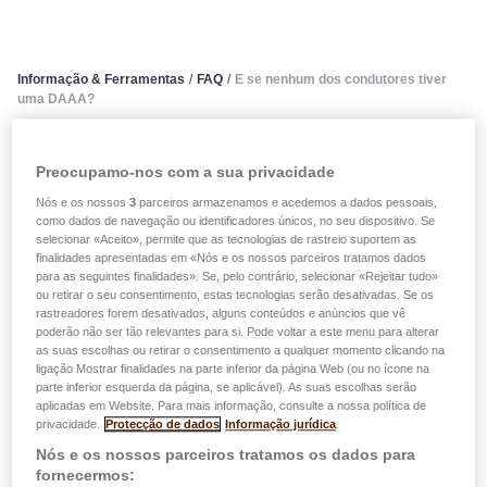
Informação & Ferramentas
/
FAQ
/
E se nenhum dos condutores tiver
uma DAAA?
E se nenhum dos condutores
Preocupamo-nos com a sua privacidade
tiver uma DAAA?
Nós e os nossos
3
parceiros armazenamos e acedemos a dados pessoais,
como dados de navegação ou identificadores únicos, no seu dispositivo. Se
selecionar «Aceito», permite que as tecnologias de rastreio suportem as
Se nenhum dos condutores tiver uma DAAA, então
basta
finalidades apresentadas em «Nós e os nossos parceiros tratamos dados
para as seguintes finalidades». Se, pelo contrário, selecionar «Rejeitar tudo»
utilizar uma folha em branco, preencher todas as
ou retirar o seu consentimento, estas tecnologias serão desativadas. Se os
informações sob as rubricas "segurado", "condutor",
rastreadores forem desativados, alguns conteúdos e anúncios que vê
poderão não ser tão relevantes para si. Pode voltar a este menu para alterar
"veículo" e "segurador" e as circunstâncias do
as suas escolhas ou retirar o consentimento a qualquer momento clicando na
acidente. E acima de tudo, não se esqueça das
ligação Mostrar finalidades na parte inferior da página Web (ou no ícone na
parte inferior esquerda da página, se aplicável). As suas escolhas serão
assinaturas de ambas as partes.
aplicadas em Website. Para mais informação, consulte a nossa política de
privacidade.
Protecção de dados
Informação jurídica
Portanto, certifique-se de que tem sempre um exemplar de
Nós e os nossos parceiros tratamos os dados para
DAAA no porta-luvas do seu carro ou com os seus
fornecermos: