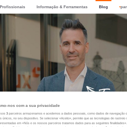
Profissionais
Informação & Ferramentas
Blog
par
mo-nos com a sua privacidade
ssos
3
parceiros armazenamos e acedemos a dados pessoais, como dados de navegação 
es únicos, no seu dispositivo. Se selecionar «Aceito», permite que as tecnologias de rastrei
apresentadas em «Nós e os nossos parceiros tratamos dados para as seguintes finalidades».