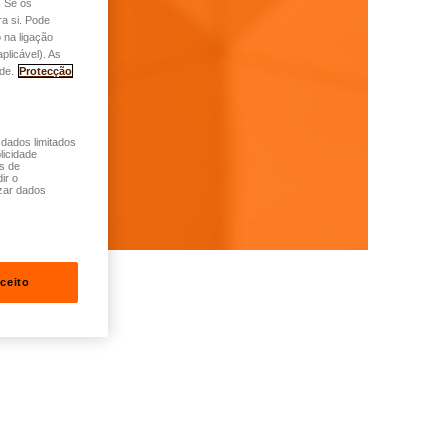
. Se os
a si. Pode
 na ligação
plicável). As
de.
Protecção
 dados limitados
licidade
és de
ir o
zar dados
ceito