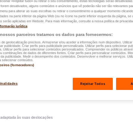
lecionar «Rejeitar tudo» ou retirar o seu consentimento, estas tecnologias serão desativadas
 forem desativados, alguns conteúdos e anúncios que vê poderão não ser tão relevantes par
e menu para alterar as suas escolhas ou retirar o consentimento a qualquer momento clicando
idades na parte inferior da página Web (ou no ícone na parte inferior esquerda da página, se a
s serão aplicadas em Website. Para mais informação, consulte a nossa política de privacida
nformação jurídica
 e Mobilidade
 nossos parceiros tratamos os dados para fornecermos:
teção
s de geolocalização precisos. Armazenar e/ou aceder a informações num dispositivo. Utilizar
ar publicidade. Criar perfis para publicidade personalizada. Utilizar perfis para selecionar pub
a. Utilizar perfis para selecionar conteúdos personalizados. Compreender os públicos atrav
as
ou combinações de dados de diferentes fontes. Criar perfis para personalizar conteúdos. Med
a publicidade. Medir o desempenho dos conteúdos. Desenvolver e melhorar serviços. Utili
a selecionar conteúdos.
rceiros (fornecedores)
finalidades
Rejeitar Todos
A
o adaptada às suas deslocações