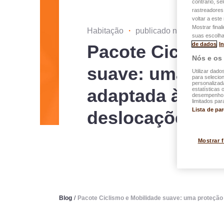
contrário, se
rastreadores
voltar a est
Mostrar final
Habitação
・
publicado no 10.06.2024
suas escolha
de dados
I
Pacote Ciclismo
Nós e os
suave: uma pro
Utilizar dado
para selecion
personalizad
adaptada às su
estatísticas 
desempenho d
limitados par
Lista de pa
deslocações
Mostrar 
Blog
/
Pacote Ciclismo e Mobilidade suave: uma proteçã