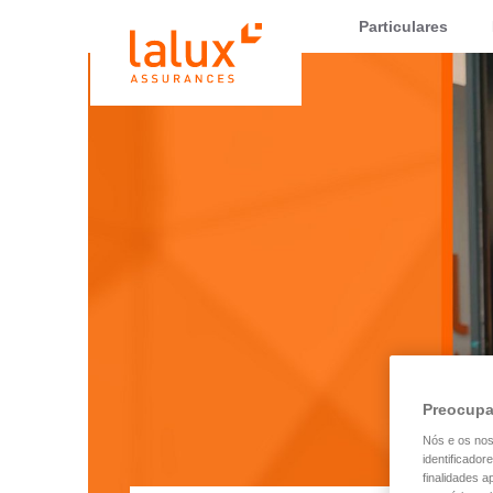
LALUX Assurances
Particulares
Preocupa
Nós e os no
identificador
finalidades 