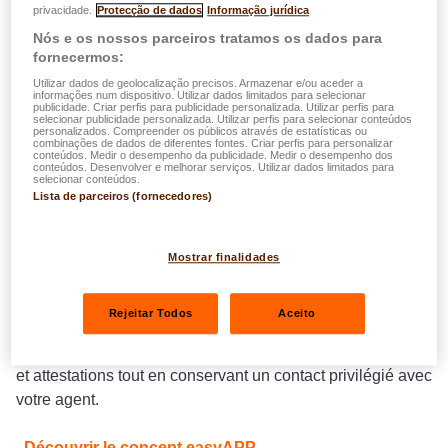
privacidade.
Protecção de dados
Informação jurídica
Pour les utilisateurs de l'app mobile, pas besoin de
Nós e os nossos parceiros tratamos os dados para
créer un nouveau compte, il est possible de
se
fornecermos:
connecter avec les mêmes données de login
Utilizar dados de geolocalização precisos. Armazenar e/ou aceder a
(email et mot de passe).
informações num dispositivo. Utilizar dados limitados para selecionar
publicidade. Criar perfis para publicidade personalizada. Utilizar perfis para
Pour les nouveaux utilisateurs (ou anciens
selecionar publicidade personalizada. Utilizar perfis para selecionar conteúdos
personalizados. Compreender os públicos através de estatísticas ou
utilisateurs de
lalux for you
), il est indispensable de
combinações de dados de diferentes fontes. Criar perfis para personalizar
conteúdos. Medir o desempenho da publicidade. Medir o desempenho dos
créer un compte easyAPP
(renseigner N° client, N°
conteúdos. Desenvolver e melhorar serviços. Utilizar dados limitados para
selecionar conteúdos.
GSM, email et définition d'un mot de passe)
Lista de parceiros (fornecedores)
Rendez-vous sur easyAPP Home et profitez d'une
Mostrar finalidades
panoplie de services digitaux comme les demandes de
remboursement santé, les déclarations de sinistres, la
Rejeitar Todos
Aceito
modification de vos données personnelles ou encore les
requêtes de documents tels que les les certificats fiscaux
et attestations tout en conservant un contact privilégié avec
votre agent.
Découvrir le concept easyAPP