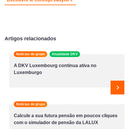
Artigos relacionados
Notícias do grupo
Atualidade DKV
A DKV Luxembourg continua ativa no
Luxemburgo
Segu
Notícias do grupo
Calcule a sua futura pensão em poucos cliques
com o simulador de pensão da LALUX