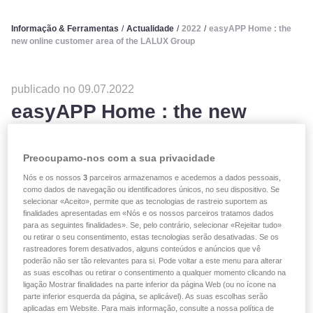
Informação & Ferramentas
/
Actualidade
/
2022
/
easyAPP Home : the
new online customer area of the LALUX Group
publicado no 09.07.2022
easyAPP Home : the new
online customer area of the
Preocupamo-nos com a sua privacidade
LALUX Group
Nós e os nossos
3
parceiros armazenamos e acedemos a dados pessoais,
como dados de navegação ou identificadores únicos, no seu dispositivo. Se
selecionar «Aceito», permite que as tecnologias de rastreio suportem as
Après la sortie de l'application mobile LALUX easyAPP en
finalidades apresentadas em «Nós e os nossos parceiros tratamos dados
para as seguintes finalidades». Se, pelo contrário, selecionar «Rejeitar tudo»
2021, le Groupe LALUX a recréé easyAPP Home, son
ou retirar o seu consentimento, estas tecnologias serão desativadas. Se os
nouvel espace client permettant aux
clients LALUX
rastreadores forem desativados, alguns conteúdos e anúncios que vê
(assurances vie et non-vie) et aux
clients
DKV
poderão não ser tão relevantes para si. Pode voltar a este menu para alterar
as suas escolhas ou retirar o consentimento a qualquer momento clicando na
Luxembo
urg
(assurances santé) de consulter et gérer
ligação Mostrar finalidades na parte inferior da página Web (ou no ícone na
tous leurs contrats d'assurances au même endroit.
parte inferior esquerda da página, se aplicável). As suas escolhas serão
aplicadas em Website. Para mais informação, consulte a nossa política de