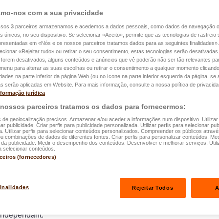
mo-nos com a sua privacidade
ssos
3
parceiros armazenamos e acedemos a dados pessoais, como dados de navegação 
es únicos, no seu dispositivo. Se selecionar «Aceito», permite que as tecnologias de rastrei
apresentadas em «Nós e os nossos parceiros tratamos dados para as seguintes finalidades».
lecionar «Rejeitar tudo» ou retirar o seu consentimento, estas tecnologias serão desativadas
 forem desativados, alguns conteúdos e anúncios que vê poderão não ser tão relevantes par
e menu para alterar as suas escolhas ou retirar o consentimento a qualquer momento clicando
idades na parte inferior da página Web (ou no ícone na parte inferior esquerda da página, se a
s serão aplicadas em Website. Para mais informação, consulte a nossa política de privacida
nce
nformação jurídica
 nossos parceiros tratamos os dados para fornecermos:
s de geolocalização precisos. Armazenar e/ou aceder a informações num dispositivo. Utilizar
ar publicidade. Criar perfis para publicidade personalizada. Utilizar perfis para selecionar pub
a. Utilizar perfis para selecionar conteúdos personalizados. Compreender os públicos atrav
ou combinações de dados de diferentes fontes. Criar perfis para personalizar conteúdos. Med
a publicidade. Medir o desempenho dos conteúdos. Desenvolver e melhorar serviços. Utili
a selecionar conteúdos.
rceiros (fornecedores)
Postuler
finalidades
Rejeitar Todos
A
tieux, qui souhaite prendre en main leur avenir
indépendant.