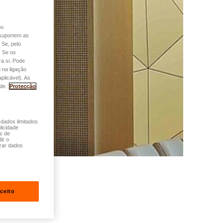
ou
o suportem as
 Se, pelo
. Se os
a si. Pode
 na ligação
plicável). As
de.
Protecção
 dados limitados
licidade
és de
ir o
zar dados
ceito