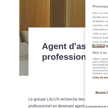
Preocupa
Nós e os no
identificador
finalidades 
contrário, se
rastreadores
voltar a est
Mostrar final
suas escolha
Agent d'assura
de dados
I
Nós e os
professionnel
Utilizar dado
para selecion
personalizad
estatísticas 
desempenho d
limitados par
Lista de pa
Mostrar 
Le groupe LALUX recherche des candidats ambi
professionnel en devenant agent d'assurance 