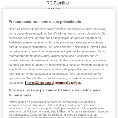
RC Familiar
Piscina
Energias Verdes
Preocupamo-nos com a sua privacidade
Ciclismo e Mobilidade Suave
Caça
Nós e os nossos
3
parceiros armazenamos e acedemos a dados pessoais,
como dados de navegação ou identificadores únicos, no seu dispositivo. Se
proprietário
selecionar «Aceito», permite que as tecnologias de rastreio suportem as
Objetos de valor
finalidades apresentadas em «Nós e os nossos parceiros tratamos dados
Acidente
para as seguintes finalidades». Se, pelo contrário, selecionar «Rejeitar tudo»
ou retirar o seu consentimento, estas tecnologias serão desativadas. Se os
Fórmula Conforto
rastreadores forem desativados, alguns conteúdos e anúncios que vê
Fórmula Performance
poderão não ser tão relevantes para si. Pode voltar a este menu para alterar
as suas escolhas ou retirar o consentimento a qualquer momento clicando na
Viagem
ligação Mostrar finalidades na parte inferior da página Web (ou no ícone na
easyPROTECT
parte inferior esquerda da página, se aplicável). As suas escolhas serão
P.J.
aplicadas em Website. Para mais informação, consulte a nossa política de
privacidade.
Protecção de dados
Informação jurídica
Garantias Proteção Jurídica
Nós e os nossos parceiros tratamos os dados para
Familiar Integral
fornecermos:
Garantias Proteção Jurídica Auto
Utilizar dados de geolocalização precisos. Armazenar e/ou aceder a
Integral
informações num dispositivo. Utilizar dados limitados para selecionar
publicidade. Criar perfis para publicidade personalizada. Utilizar perfis para
Construção
selecionar publicidade personalizada. Utilizar perfis para selecionar conteúdos
personalizados. Compreender os públicos através de estatísticas ou
Saúde
combinações de dados de diferentes fontes. Criar perfis para personalizar