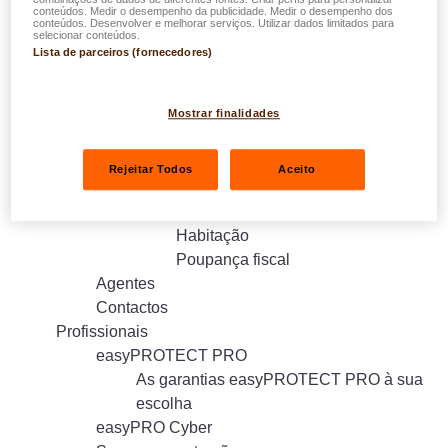
conteúdos. Medir o desempenho da publicidade. Medir o desempenho dos
Vida
conteúdos. Desenvolver e melhorar serviços. Utilizar dados limitados para
selecionar conteúdos.
Seguro em caso de morte easyLIFE
Lista de parceiros (fornecedores)
Previdência
Seguro de vida easyLIFE Mista
Seguro de vida easyLIFE Education
Mostrar finalidades
Seguro de vida easyLIFE Invest for
Future
Rejeitar Todos
Aceito
Pensão
easyLIFE Seguro de Vida Crédito
Habitação
Poupança fiscal
Agentes
Contactos
Profissionais
easyPROTECT PRO
As garantias easyPROTECT PRO à sua
escolha
easyPRO Cyber