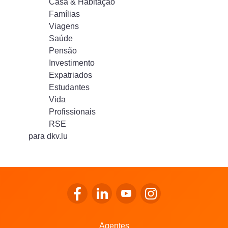
Casa & Habitação
Famílias
Viagens
Saúde
Pensão
Investimento
Expatriados
Estudantes
Vida
Profissionais
RSE
para dkv.lu
Ir para o Facebook da LALUX
Ir para o LinkedIn da LALUX
Ir para o YouTube da LALU
Ir para o Instagram 
Agentes