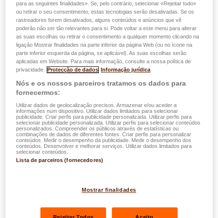
para as seguintes finalidades». Se, pelo contrário, selecionar «Rejeitar tudo»
ou retirar o seu consentimento, estas tecnologias serão desativadas. Se os
rastreadores forem desativados, alguns conteúdos e anúncios que vê
poderão não ser tão relevantes para si. Pode voltar a este menu para alterar
as suas escolhas ou retirar o consentimento a qualquer momento clicando na
ligação Mostrar finalidades na parte inferior da página Web (ou no ícone na
parte inferior esquerda da página, se aplicável). As suas escolhas serão
aplicadas em Website. Para mais informação, consulte a nossa política de
privacidade.
Protecção de dados
Informação jurídica
Nós e os nossos parceiros tratamos os dados para
fornecermos:
Utilizar dados de geolocalização precisos. Armazenar e/ou aceder a
informações num dispositivo. Utilizar dados limitados para selecionar
publicidade. Criar perfis para publicidade personalizada. Utilizar perfis para
selecionar publicidade personalizada. Utilizar perfis para selecionar conteúdos
personalizados. Compreender os públicos através de estatísticas ou
combinações de dados de diferentes fontes. Criar perfis para personalizar
conteúdos. Medir o desempenho da publicidade. Medir o desempenho dos
conteúdos. Desenvolver e melhorar serviços. Utilizar dados limitados para
selecionar conteúdos.
Lista de parceiros (fornecedores)
Mostrar finalidades
Rejeitar Todos
Aceito