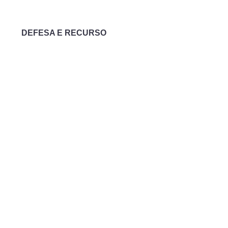
DEFESA E RECURSO
Conforto
Cobertura completa e equilibrada