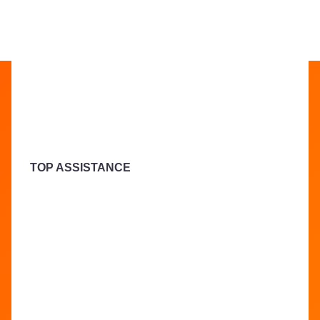
flexibilidade.
Ir para o Facebook da LALUX
Ir para o LinkedIn da LALUX
Ir para o YouTube da LALU
Ir para o Instagram 
Agentes
Contactos
TOP ASSISTANCE