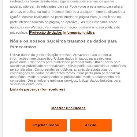
rastreadores forem desativados, alguns conteúdos e anúncios que vê
poderão não ser tão relevantes para si. Pode voltar a este menu para alterar
Forças da natureza
as suas escolhas ou retirar o consentimento a qualquer momento clicando na
Danos materiais (Casco)
ligação Mostrar finalidades na parte inferior da página Web (ou no ícone na
parte inferior esquerda da página, se aplicável). As suas escolhas serão
Acidentes com ocupantes
aplicadas em Website. Para mais informação, consulte a nossa política de
privacidade.
Protecção de dados
Informação jurídica
RESPONSABILIDADE CIVIL E PROTEÇÃO
Nós e os nossos parceiros tratamos os dados para
fornecermos:
JURÍDICA
Utilizar dados de geolocalização precisos. Armazenar e/ou aceder a
informações num dispositivo. Utilizar dados limitados para selecionar
RC operacional e RC imóveis, incluindo litígios de
publicidade. Criar perfis para publicidade personalizada. Utilizar perfis para
selecionar publicidade personalizada. Utilizar perfis para selecionar conteúdos
vizinhança
personalizados. Compreender os públicos através de estatísticas ou
combinações de dados de diferentes fontes. Criar perfis para personalizar
RC objetos confiados e existentes
conteúdos. Medir o desempenho da publicidade. Medir o desempenho dos
conteúdos. Desenvolver e melhorar serviços. Utilizar dados limitados para
PJ e Insolvência de terceiros responsáveis
selecionar conteúdos.
Lista de parceiros (fornecedores)
RC pós-entrega e intoxicação alimentar
RC poluição acidental
Mostrar finalidades
RC dirigente de empresa
Danos imateriais puros
Rejeitar Todos
Aceito
RC profissional (reservada a determinados setores
de atividade)