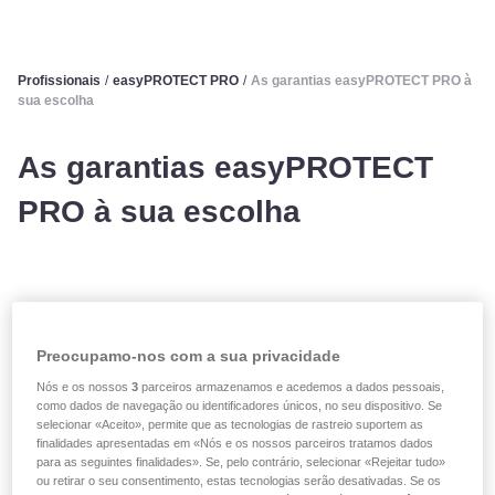
Profissionais
/
easyPROTECT PRO
/
As garantias easyPROTECT PRO à
sua escolha
As garantias easyPROTECT
PRO à sua escolha
PARQUE DE AUTOMÓVEIS E COMERCIAIS
Preocupamo-nos com a sua privacidade
Responsabilidade civil automóvel, proteção jurídica
Nós e os nossos
3
parceiros armazenamos e acedemos a dados pessoais,
Incêndio
como dados de navegação ou identificadores únicos, no seu dispositivo. Se
selecionar «Aceito», permite que as tecnologias de rastreio suportem as
Roubo
finalidades apresentadas em «Nós e os nossos parceiros tratamos dados
Quebra de vidros
para as seguintes finalidades». Se, pelo contrário, selecionar «Rejeitar tudo»
ou retirar o seu consentimento, estas tecnologias serão desativadas. Se os
Colisão com um animal errante