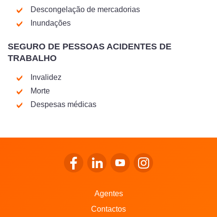
Descongelação de mercadorias
Inundações
SEGURO DE PESSOAS ACIDENTES DE
TRABALHO
Invalidez
Morte
Despesas médicas
Ir para o Facebook da LALUX
Ir para o LinkedIn da LALUX
Ir para o YouTube da LALU
Ir para o Instagram 
Agentes
Contactos