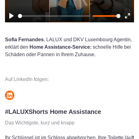
Play
Ente
fulls
Sofia Fernandes
, LALUX und DKV Luxembourg Agentin,
erklärt den
Home Assistance-Service:
schnelle Hilfe bei
Schäden oder Pannen in Ihrem Zuhause.
Auf LinkedIn folgen:
#LALUXShorts Home Assistance
Das Wichtigste, kurz und knapp
Ihr Schlüssel ist im Schloss abgebrochen, Ihre Toilette läuft