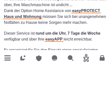
über, Ihre Waschmaschine ist undicht ...
Dank der Option Home Assistance von
easyPROTECT
Haus und Wohnung
müssen Sie sich bei unangenehmen
Notfällen zu Hause keine Sorgen mehr machen.
Dieser Service ist
rund um die Uhr, 7 Tage die Woche
verfügbar und über Ihre
easyAPP
leicht erreichbar.
Er organisiert für Sie den Einsatz eines spezialisierten
Handwerkers, um Ihr Problem so schnell wie möglich zu
Privatkunden
Privatkunden
Privatkunden
Suchen
Barrierefreih
Kun
beheben.
Ihre Versicherung übernimmt die
Kosten für den Einsatz
und beteiligt sich an den
Ersatzteilen.
Home Assistance greift auch nach einem versicherten
Schadensfall, z. B. für die
Betreuung Ihrer Kinder
oder
die Bewachung Ihres Hauses.