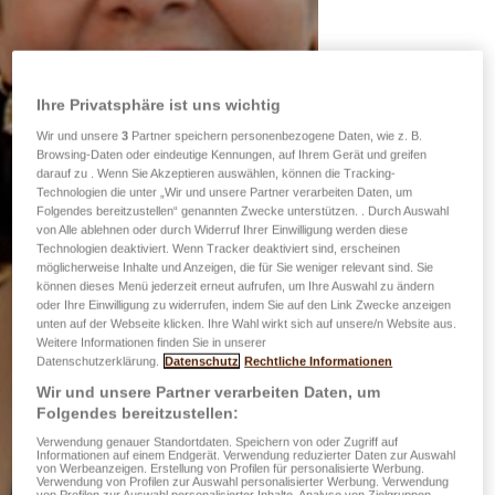
Ihre Privatsphäre ist uns wichtig
Wir und unsere
3
Partner speichern personenbezogene Daten, wie z. B.
Browsing-Daten oder eindeutige Kennungen, auf Ihrem Gerät und greifen
darauf zu . Wenn Sie Akzeptieren auswählen, können die Tracking-
Technologien die unter „Wir und unsere Partner verarbeiten Daten, um
Folgendes bereitzustellen“ genannten Zwecke unterstützen. . Durch Auswahl
von Alle ablehnen oder durch Widerruf Ihrer Einwilligung werden diese
Technologien deaktiviert. Wenn Tracker deaktiviert sind, erscheinen
möglicherweise Inhalte und Anzeigen, die für Sie weniger relevant sind. Sie
können dieses Menü jederzeit erneut aufrufen, um Ihre Auswahl zu ändern
oder Ihre Einwilligung zu widerrufen, indem Sie auf den Link Zwecke anzeigen
unten auf der Webseite klicken. Ihre Wahl wirkt sich auf unsere/n Website aus.
Weitere Informationen finden Sie in unserer
Datenschutzerklärung.
Datenschutz
Rechtliche Informationen
Wir und unsere Partner verarbeiten Daten, um
Folgendes bereitzustellen:
Verwendung genauer Standortdaten. Speichern von oder Zugriff auf
Informationen auf einem Endgerät. Verwendung reduzierter Daten zur Auswahl
von Werbeanzeigen. Erstellung von Profilen für personalisierte Werbung.
Verwendung von Profilen zur Auswahl personalisierter Werbung. Verwendung
von Profilen zur Auswahl personalisierter Inhalte. Analyse von Zielgruppen