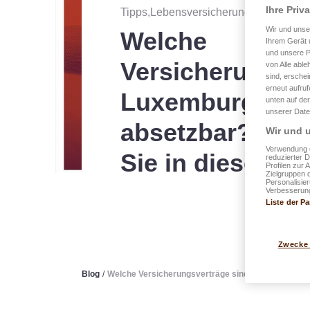
Ihre Priv
Tipps,Lebensversicherungen
・
veröff
Wir und uns
Welche
Ihrem Gerät 
und unsere P
Versicherungsve
von Alle able
sind, erschei
erneut aufru
Luxemburg steu
unten auf der
unserer Date
absetzbar? Die 
Wir und u
Verwendung g
Sie in diesem V
reduzierter 
Profilen zur 
Zielgruppen 
Personalisie
Verbesserung
Liste der Pa
Zwecke
Blog
/
Welche Versicherungsverträge sind in Luxemburg st