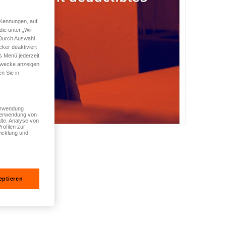
 Kennungen, auf
ie unter „Wir
 Durch Auswahl
ker deaktiviert
s Menü jederzeit
 Zwecke anzeigen
n Sie in
Verwendung
 Verwendung von
lte. Analyse von
rofilen zur
icklung und
eptieren