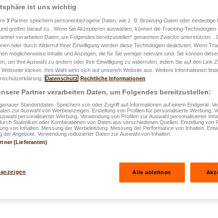
atsphäre ist uns wichtig
entlicht am 02.01.2026
ere
3
Partner speichern personenbezogene Daten, wie z. B. Browsing-Daten oder eindeutige
und greifen darauf zu . Wenn Sie Akzeptieren auswählen, können die Tracking-Technologien d
artner verarbeiten Daten, um Folgendes bereitzustellen“ genannten Zwecke unterstützen. .
rträge sind in
hnen oder durch Widerruf Ihrer Einwilligung werden diese Technologien deaktiviert. Wenn Trac
nen möglicherweise Inhalte und Anzeigen, die für Sie weniger relevant sind. Sie können diese
fen, um Ihre Auswahl zu ändern oder Ihre Einwilligung zu widerrufen, indem Sie auf den Link
erlich
 Webseite klicken. Ihre Wahl wirkt sich auf unsere/n Website aus. Weitere Informationen finde
nschutzerklärung.
Datenschutz
Rechtliche Informationen
Antwort finden
nsere Partner verarbeiten Daten, um Folgendes bereitzustellen:
enauer Standortdaten. Speichern von oder Zugriff auf Informationen auf einem Endgerät. 
ideo
Daten zur Auswahl von Werbeanzeigen. Erstellung von Profilen für personalisierte Werbung.
Auswahl personalisierter Werbung. Verwendung von Profilen zur Auswahl personalisierter Inha
durch Statistiken oder Kombinationen von Daten aus verschiedenen Quellen. Erstellung von P
rung von Inhalten. Messung der Werbeleistung. Messung der Performance von Inhalten. Entw
 der Angebote. Verwendung reduzierter Daten zur Auswahl von Inhalten.
rtner (Lieferanten)
 anzeigen
Alle ablehnen
Akz
euerlich absetzbar? Die Antwort finden Sie in diesem Video