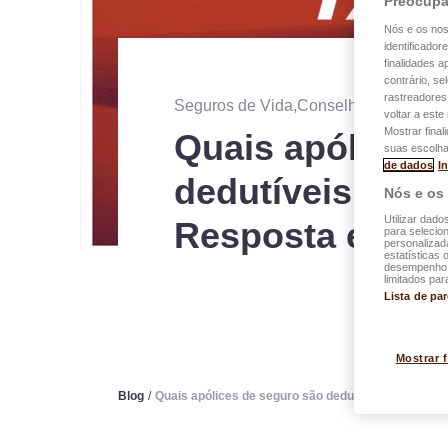
Preocupa
Nós e os no
identificador
finalidades 
contrário, se
rastreadores
Seguros de Vida,Conselhos
・
public
voltar a est
Mostrar final
Quais apólices 
suas escolha
de dados
I
dedutíveis no 
Nós e os
Utilizar dado
Resposta em ví
para selecion
personalizad
estatísticas 
desempenho d
limitados par
Lista de pa
Mostrar 
Blog
/
Quais apólices de seguro são dedutíveis no Luxe