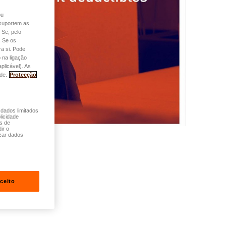
ou
o suportem as
 Se, pelo
. Se os
a si. Pode
 na ligação
plicável). As
de.
Protecção
 dados limitados
licidade
és de
ir o
zar dados
ceito