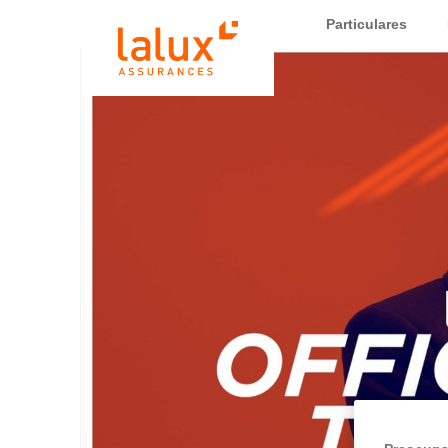
LALUX Assurances
Particulares