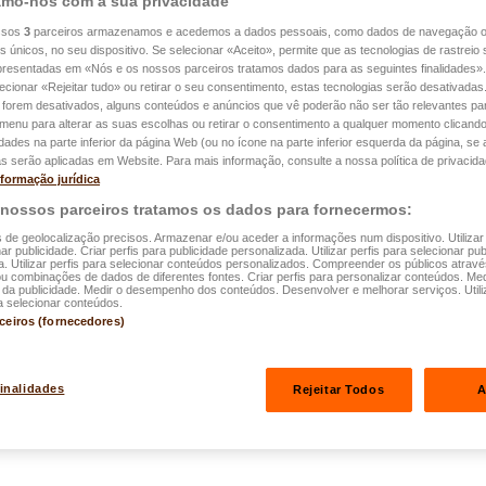
mo-nos com a sua privacidade
ssos
3
parceiros armazenamos e acedemos a dados pessoais, como dados de navegação 
es únicos, no seu dispositivo. Se selecionar «Aceito», permite que as tecnologias de rastrei
apresentadas em «Nós e os nossos parceiros tratamos dados para as seguintes finalidades».
lecionar «Rejeitar tudo» ou retirar o seu consentimento, estas tecnologias serão desativadas
 forem desativados, alguns conteúdos e anúncios que vê poderão não ser tão relevantes par
ado no 02.01.2026
e menu para alterar as suas escolhas ou retirar o consentimento a qualquer momento clicando
idades na parte inferior da página Web (ou no ícone na parte inferior esquerda da página, se a
de seguro são
s serão aplicadas em Website. Para mais informação, consulte a nossa política de privacida
nformação jurídica
Luxemburgo?
 nossos parceiros tratamos os dados para fornecermos:
s de geolocalização precisos. Armazenar e/ou aceder a informações num dispositivo. Utilizar
deo
ar publicidade. Criar perfis para publicidade personalizada. Utilizar perfis para selecionar pub
a. Utilizar perfis para selecionar conteúdos personalizados. Compreender os públicos atrav
ou combinações de dados de diferentes fontes. Criar perfis para personalizar conteúdos. Med
a publicidade. Medir o desempenho dos conteúdos. Desenvolver e melhorar serviços. Utili
a selecionar conteúdos.
rceiros (fornecedores)
finalidades
Rejeitar Todos
A
mburgo? Resposta em vídeo