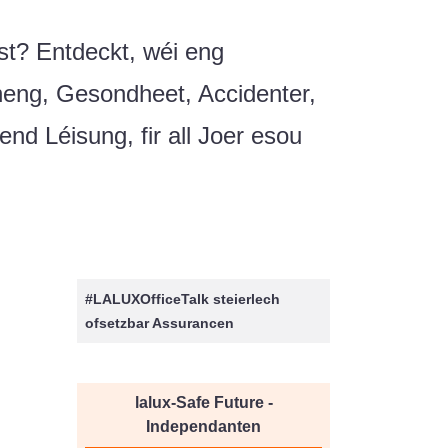
st? Entdeckt, wéi eng
neng, Gesondheet, Accidenter,
send Léisung, fir all Joer esou
#LALUXOfficeTalk steierlech
ofsetzbar Assurancen
lalux-Safe Future -
Independanten