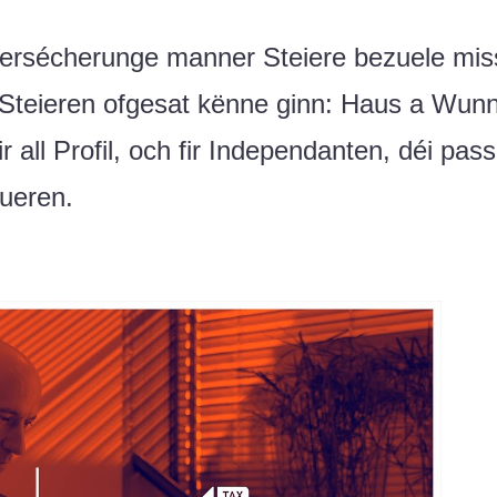
Versécherunge manner Steiere bezuele mis
Steieren ofgesat kënne ginn: Haus a Wun
ir all Profil, och fir Independanten, déi pas
pueren.