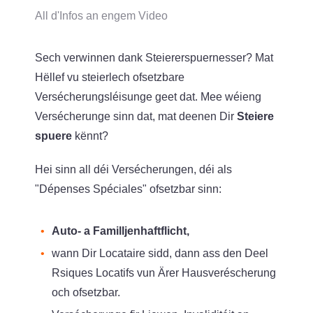
All d'Infos an engem Video
Sech verwinnen dank Steiererspuernesser? Mat
Hëllef vu steierlech ofsetzbare
Versécherungsléisunge geet dat. Mee wéieng
Versécherunge sinn dat, mat deenen Dir
Steiere
spuere
kënnt?
Hei sinn all déi Versécherungen, déi als
"Dépenses Spéciales" ofsetzbar sinn:
Auto- a Familljenhaftflicht,
wann Dir Locataire sidd, dann ass den Deel
Rsiques Locatifs vun Ärer Hausveréscherung
och ofsetzbar.