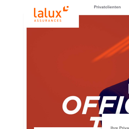
LALUX Assurances
Privatclienten
Ihre Priv