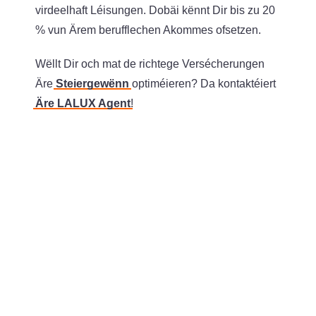
virdeelhaft Léisungen. Dobäi kënnt Dir bis zu 20
% vun Ärem berufflechen Akommes ofsetzen.
Wëllt Dir och mat de richtege Versécherungen
Äre
Steiergewënn
optiméieren? Da kontaktéiert
Äre LALUX Agent
!