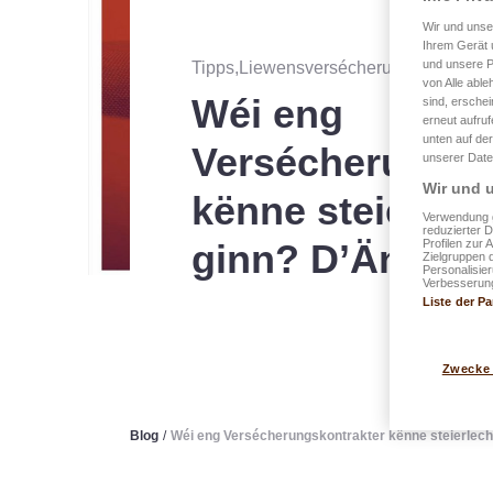
Wir und uns
Ihrem Gerät 
und unsere P
Tipps,Liewensversécherungen
・
verë
von Alle able
Wéi eng
sind, erschei
erneut aufru
unten auf der
Versécherungsk
unserer Date
Wir und u
kënne steierlec
Verwendung g
reduzierter 
Profilen zur 
ginn? D’Äntwer
Zielgruppen 
Personalisie
Verbesserung
Liste der Pa
Zwecke
Blog
/
Wéi eng Versécherungskontrakter kënne steierlech