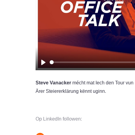
Play
Steve Vanacker
mécht mat Iech den Tour vun 
Ärer Steiererklärung kënnt uginn.
Op LinkedIn followen: