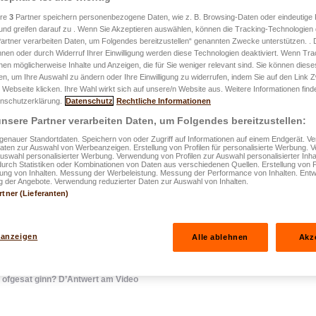
ere
3
Partner speichern personenbezogene Daten, wie z. B. Browsing-Daten oder eindeutige
und greifen darauf zu . Wenn Sie Akzeptieren auswählen, können die Tracking-Technologien d
artner verarbeiten Daten, um Folgendes bereitzustellen“ genannten Zwecke unterstützen. .
ffentlecht den 02.01.2026
hnen oder durch Widerruf Ihrer Einwilligung werden diese Technologien deaktiviert. Wenn Trac
nen möglicherweise Inhalte und Anzeigen, die für Sie weniger relevant sind. Sie können diese
fen, um Ihre Auswahl zu ändern oder Ihre Einwilligung zu widerrufen, indem Sie auf den Link
 Webseite klicken. Ihre Wahl wirkt sich auf unsere/n Website aus. Weitere Informationen finde
ontrakter
nschutzerklärung.
Datenschutz
Rechtliche Informationen
nsere Partner verarbeiten Daten, um Folgendes bereitzustellen:
h ofgesat
enauer Standortdaten. Speichern von oder Zugriff auf Informationen auf einem Endgerät. 
Daten zur Auswahl von Werbeanzeigen. Erstellung von Profilen für personalisierte Werbung.
Auswahl personalisierter Werbung. Verwendung von Profilen zur Auswahl personalisierter Inha
t am Video
durch Statistiken oder Kombinationen von Daten aus verschiedenen Quellen. Erstellung von P
rung von Inhalten. Messung der Werbeleistung. Messung der Performance von Inhalten. Entw
 der Angebote. Verwendung reduzierter Daten zur Auswahl von Inhalten.
rtner (Lieferanten)
 anzeigen
Alle ablehnen
Akz
 ofgesat ginn? D’Äntwert am Video