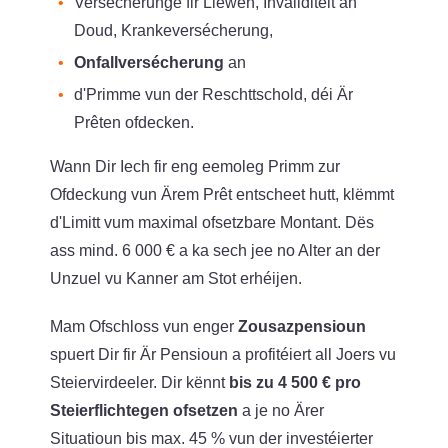
Versécherunge fir Liewen, Invaliditéit an
Doud, Krankeversécherung,
Onfallversécherung
an
d'Primme vun der Reschttschold, déi Är
Prêten ofdecken.
Wann Dir Iech fir eng eemoleg Primm zur
Ofdeckung vun Ärem Prêt entscheet hutt, klëmmt
d'Limitt vum maximal ofsetzbare Montant. Dës
ass mind. 6 000 € a ka sech jee no Alter an der
Unzuel vu Kanner am Stot erhéijen.
Mam Ofschloss vun enger
Zousazpensioun
spuert Dir fir Är Pensioun a profitéiert all Joers vu
Steiervirdeeler. Dir kënnt
bis zu 4 500 € pro
Steierflichtegen ofsetzen
a je no Ärer
Situatioun bis max. 45 % vun der investéierter