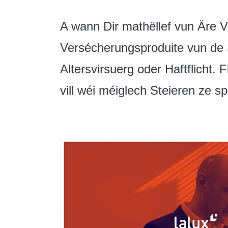
A wann Dir mathëllef vun Äre 
Versécherungsproduite vun de 
Altersvirsuerg oder Haftflicht. F
vill wéi méiglech Steieren ze s