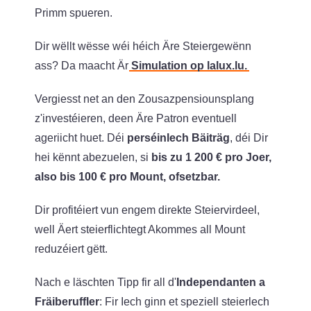
Primm spueren.
Dir wëllt wësse wéi héich Äre Steiergewënn
ass? Da maacht Är
Simulation op lalux.lu.
Vergiesst net an den Zousazpensiounsplang
z'investéieren, deen Äre Patron eventuell
ageriicht huet. Déi
perséinlech Bäiträg
, déi Dir
hei kënnt abezuelen, si
bis zu 1 200 € pro Joer,
also bis 100 € pro Mount, ofsetzbar.
Dir profitéiert vun engem direkte Steiervirdeel,
well Äert steierflichtegt Akommes all Mount
reduzéiert gëtt.
Nach e läschten Tipp fir all d'
Independanten a
Fräiberuffler
: Fir Iech ginn et speziell steierlech