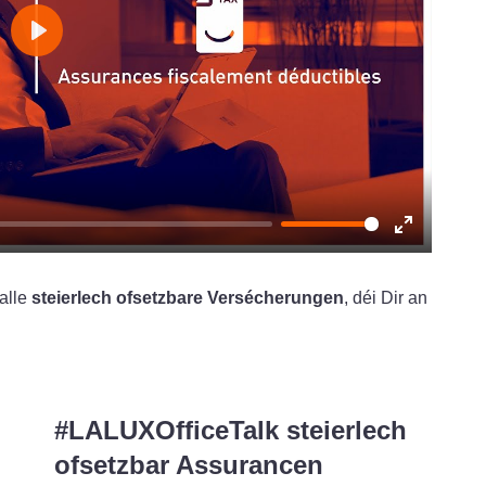
Play
Enter
fullscreen
alle
steierlech ofsetzbare Versécherungen
, déi Dir an
#LALUXOfficeTalk steierlech
ofsetzbar Assurancen