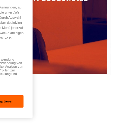
 Kennungen, auf
ie unter „Wir
 Durch Auswahl
ker deaktiviert
s Menü jederzeit
 Zwecke anzeigen
n Sie in
Verwendung
 Verwendung von
lte. Analyse von
rofilen zur
icklung und
eptieren