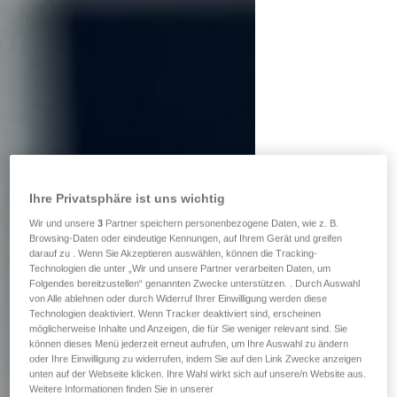
Ihre Privatsphäre ist uns wichtig
Wir und unsere
3
Partner speichern personenbezogene Daten, wie z. B.
Browsing-Daten oder eindeutige Kennungen, auf Ihrem Gerät und greifen
darauf zu . Wenn Sie Akzeptieren auswählen, können die Tracking-
Technologien die unter „Wir und unsere Partner verarbeiten Daten, um
Folgendes bereitzustellen“ genannten Zwecke unterstützen. . Durch Auswahl
von Alle ablehnen oder durch Widerruf Ihrer Einwilligung werden diese
Technologien deaktiviert. Wenn Tracker deaktiviert sind, erscheinen
möglicherweise Inhalte und Anzeigen, die für Sie weniger relevant sind. Sie
können dieses Menü jederzeit erneut aufrufen, um Ihre Auswahl zu ändern
oder Ihre Einwilligung zu widerrufen, indem Sie auf den Link Zwecke anzeigen
unten auf der Webseite klicken. Ihre Wahl wirkt sich auf unsere/n Website aus.
Weitere Informationen finden Sie in unserer