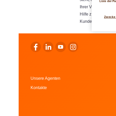
Liste der Pa
Ihrer Versicherung
Hilfe zu Ihnen nach
Zwecke
Kundensupport, der
Zum Facebook von LALUX gehen
Zum LinkedIn von LALUX gehen
Zum YouTube von LALUX ge
Zum Instagram von LA
Unsere Agenten
Kontakte