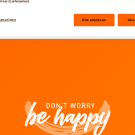
rtner (Lieferanten)
snummer fragen und das Nötige veranlassen, damit ganz schnell
 Hause kommt Die Versicherung "Home Assistance" ist ein einzi
 anzeigen
Alle ablehnen
Akz
 Ihnen an sieben Tagen in der Woche rund um die Uhr zur Verfü
hen
LUX gehen