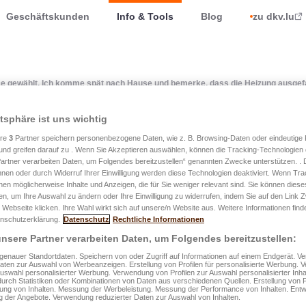
Geschäftskunden
Info & Tools
Blog
zu dkv.lu
e gewählt. Ich komme spät nach Hause und bemerke, dass die Heizung ausgefal
atsphäre ist uns wichtig
ere
3
Partner speichern personenbezogene Daten, wie z. B. Browsing-Daten oder eindeutige
e die Leistung Home-Assi
und greifen darauf zu . Wenn Sie Akzeptieren auswählen, können die Tracking-Technologien d
artner verarbeiten Daten, um Folgendes bereitzustellen“ genannten Zwecke unterstützen. .
. Ich komme spät nach Ha
hnen oder durch Widerruf Ihrer Einwilligung werden diese Technologien deaktiviert. Wenn Trac
nen möglicherweise Inhalte und Anzeigen, die für Sie weniger relevant sind. Sie können diese
fen, um Ihre Auswahl zu ändern oder Ihre Einwilligung zu widerrufen, indem Sie auf den Link
, dass die Heizung ausgef
 Webseite klicken. Ihre Wahl wirkt sich auf unsere/n Website aus. Weitere Informationen finde
nschutzerklärung.
Datenschutz
Rechtliche Informationen
 kann ich tun?
nsere Partner verarbeiten Daten, um Folgendes bereitzustellen:
enauer Standortdaten. Speichern von oder Zugriff auf Informationen auf einem Endgerät. 
Daten zur Auswahl von Werbeanzeigen. Erstellung von Profilen für personalisierte Werbung.
Auswahl personalisierter Werbung. Verwendung von Profilen zur Auswahl personalisierter Inha
durch Statistiken oder Kombinationen von Daten aus verschiedenen Quellen. Erstellung von P
 einer Panne rufen Sie dann die Telefonnummer an, die auf Ihrer
rung von Inhalten. Messung der Werbeleistung. Messung der Performance von Inhalten. Entw
 der Angebote. Verwendung reduzierter Daten zur Auswahl von Inhalten.
usammen mit dem Vertrag ausgehändigt wurde. Ihr Gesprächspart