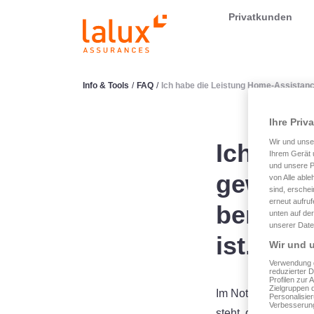
LALUX Assurances
Privatkunden
Info & Tools
/
FAQ
/
Ich habe die Leistung Home-Assistanc
Ihre Priv
Wir und uns
Ich hab
Ihrem Gerät 
und unsere P
gewählt
von Alle able
sind, erschei
erneut aufru
bemerke
unten auf der
unserer Date
ist. Was
Wir und u
Verwendung g
reduzierter 
Profilen zur 
Zielgruppen 
Im Notfall oder bei
Personalisie
Verbesserung
steht, die Ihnen z