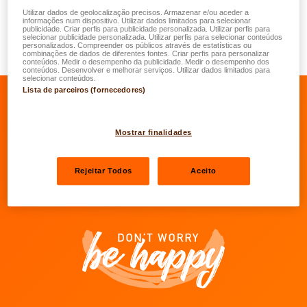
providenciará que lhe seja enviada ajuda profissional no
Utilizar dados de geolocalização precisos. Armazenar e/ou aceder a
mais curto espaço de tempo possível. A garantia "Home
informações num dispositivo. Utilizar dados limitados para selecionar
publicidade. Criar perfis para publicidade personalizada. Utilizar perfis para
Assistance" é um serviço de assistência único que está à
selecionar publicidade personalizada. Utilizar perfis para selecionar conteúdos
personalizados. Compreender os públicos através de estatísticas ou
sua disposição 24 horas por dia, 7 dias por semana.
combinações de dados de diferentes fontes. Criar perfis para personalizar
conteúdos. Medir o desempenho da publicidade. Medir o desempenho dos
conteúdos. Desenvolver e melhorar serviços. Utilizar dados limitados para
selecionar conteúdos.
Lista de parceiros (fornecedores)
Ir para o Facebook da LALUX
Ir para o LinkedIn da LALUX
Ir para o YouTube da LALU
Ir para o Instagram 
Mostrar finalidades
Agentes
Rejeitar Todos
Aceito
Contactos