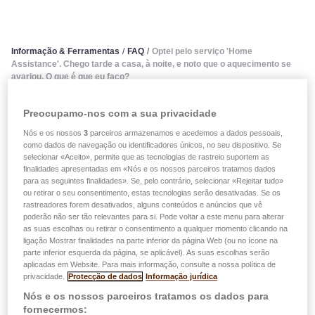
Informação & Ferramentas
/
FAQ
/
Optei pelo serviço 'Home
Assistance'. Chego tarde a casa, à noite, e noto que o aquecimento se
avariou. O que é que eu faço?
Preocupamo-nos com a sua privacidade
Optei pelo serviço 'Home
Nós e os nossos
3
parceiros armazenamos e acedemos a dados pessoais,
Assistance'. Chego tarde a
como dados de navegação ou identificadores únicos, no seu dispositivo. Se
selecionar «Aceito», permite que as tecnologias de rastreio suportem as
casa, à noite, e noto que o
finalidades apresentadas em «Nós e os nossos parceiros tratamos dados
para as seguintes finalidades». Se, pelo contrário, selecionar «Rejeitar tudo»
ou retirar o seu consentimento, estas tecnologias serão desativadas. Se os
aquecimento se avariou. O
rastreadores forem desativados, alguns conteúdos e anúncios que vê
poderão não ser tão relevantes para si. Pode voltar a este menu para alterar
que é que eu faço?
as suas escolhas ou retirar o consentimento a qualquer momento clicando na
ligação Mostrar finalidades na parte inferior da página Web (ou no ícone na
parte inferior esquerda da página, se aplicável). As suas escolhas serão
Em caso de emergência ou avaria, ligue para o número do
aplicadas em Website. Para mais informação, consulte a nossa política de
privacidade.
Protecção de dados
Informação jurídica
cartão de assistência que recebeu com o seu contrato. O
Nós e os nossos parceiros tratamos os dados para
seu interlocutor pedir-lhe-á o seu número de contrato e
fornecermos: