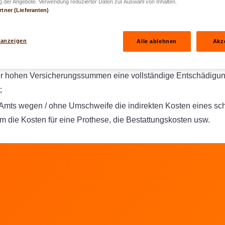
gsschutz größer ist als bei einer Unfallversicherung, bei der di
 der Angebote. Verwendung reduzierter Daten zur Auswahl von Inhalten.
rtner (Lieferanten)
tgelegt werden;
cherung ersetzt Ihnen den tatsächlichen Schaden, wie vorüber
 anzeigen
Alle ablehnen
Akz
onenschäden, den Verdienstausfall wegen vorübergehender ode
it, oder den die Familie durch den Tod des Fahrers erleidet;
er hohen Versicherungssummen eine vollständige Entschädigu
;
 Amts wegen / ohne Umschweife die indirekten Kosten eines sc
em die Kosten für eine Prothese, die Bestattungskosten usw.
hen
LUX gehen