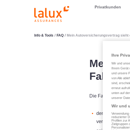
LALUX Assurances
Privatkunden
Info & Tools
/
FAQ
/
Mein Autoversicherungsvertrag sieht e
Ihre Priv
Mein Au
Wir und uns
Ihrem Gerät 
Fahrerve
und unsere P
von Alle able
sind, erschei
erneut aufru
unten auf der
Die Fahrerversicher
unserer Date
Wir und u
der Fahrer Schad
Verwendung g
reduzierter 
Profilen zur 
verursacht hätte
Zielgruppen 
Personalisie