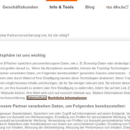
Geschäftskunden
Info & Tools
Blog
zu dkv.lu
ine Fahrerversicherung vor. Ist sie nötig?
atsphäre ist uns wichtig
toversicherungsvertrag si
ere
3
Partner speichern personenbezogene Daten, wie z. B. Browsing-Daten oder eindeutige
und greifen darauf zu . Wenn Sie Akzeptieren auswählen, können die Tracking-Technologien d
rsicherung vor. Ist sie nö
artner verarbeiten Daten, um Folgendes bereitzustellen“ genannten Zwecke unterstützen. .
hnen oder durch Widerruf Ihrer Einwilligung werden diese Technologien deaktiviert. Wenn Trac
nen möglicherweise Inhalte und Anzeigen, die für Sie weniger relevant sind. Sie können diese
fen, um Ihre Auswahl zu ändern oder Ihre Einwilligung zu widerrufen, indem Sie auf den Link
 Webseite klicken. Ihre Wahl wirkt sich auf unsere/n Website aus. Weitere Informationen finde
ung ist ein unerlässlicher Bestandteil des individuellen Sicherh
nschutzerklärung.
Datenschutz
Rechtliche Informationen
nsere Partner verarbeiten Daten, um Folgendes bereitzustellen:
ensersatz erhält, als ob ein Dritter (das heißt, ein anderer Fahre
enauer Standortdaten. Speichern von oder Zugriff auf Informationen auf einem Endgerät. 
Daten zur Auswahl von Werbeanzeigen. Erstellung von Profilen für personalisierte Werbung.
Auswahl personalisierter Werbung. Verwendung von Profilen zur Auswahl personalisierter Inha
;
durch Statistiken oder Kombinationen von Daten aus verschiedenen Quellen. Erstellung von P
rung von Inhalten. Messung der Werbeleistung. Messung der Performance von Inhalten. Entw