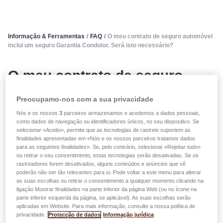
Informação & Ferramentas
/
FAQ
/
O meu contrato de seguro automóvel
inclui um seguro Garantia Condutor. Será isto necessário?
O meu contrato de seguro
automóvel inclui um seguro
Preocupamo-nos com a sua privacidade
Garantia Condutor. Será isto
Nós e os nossos
3
parceiros armazenamos e acedemos a dados pessoais,
como dados de navegação ou identificadores únicos, no seu dispositivo. Se
selecionar «Aceito», permite que as tecnologias de rastreio suportem as
necessário?
finalidades apresentadas em «Nós e os nossos parceiros tratamos dados
para as seguintes finalidades». Se, pelo contrário, selecionar «Rejeitar tudo»
ou retirar o seu consentimento, estas tecnologias serão desativadas. Se os
O seguro Garantia Condutor é uma parte
rastreadores forem desativados, alguns conteúdos e anúncios que vê
indispensável de cada plano de segurança individual
poderão não ser tão relevantes para si. Pode voltar a este menu para alterar
as suas escolhas ou retirar o consentimento a qualquer momento clicando na
porque o condutor é compensado como se um
ligação Mostrar finalidades na parte inferior da página Web (ou no ícone na
terceiro (ou seja, outro condutor) fosse totalmente
parte inferior esquerda da página, se aplicável). As suas escolhas serão
responsável pelo acidente;
aplicadas em Website. Para mais informação, consulte a nossa política de
privacidade.
Protecção de dados
Informação jurídica