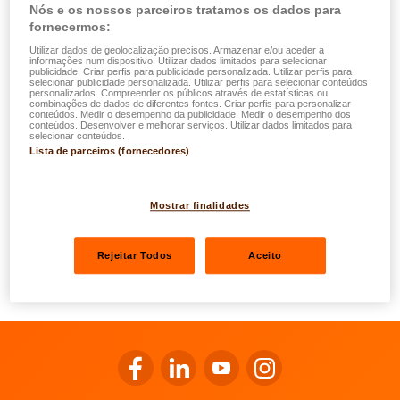
Nós e os nossos parceiros tratamos os dados para
as suas garantias são mais extensas do que as do
fornecermos:
seguro Acidente, em que as garantias são livremente
Utilizar dados de geolocalização precisos. Armazenar e/ou aceder a
informações num dispositivo. Utilizar dados limitados para selecionar
determinadas pelo segurado;
publicidade. Criar perfis para publicidade personalizada. Utilizar perfis para
selecionar publicidade personalizada. Utilizar perfis para selecionar conteúdos
a Garantia Condutor compensa os danos reais, tais
personalizados. Compreender os públicos através de estatísticas ou
combinações de dados de diferentes fontes. Criar perfis para personalizar
como os danos físicos temporários ou permanentes, as
conteúdos. Medir o desempenho da publicidade. Medir o desempenho dos
conteúdos. Desenvolver e melhorar serviços. Utilizar dados limitados para
perdas económicas resultantes de incapacidade
selecionar conteúdos.
Lista de parceiros (fornecedores)
temporária ou permanente de trabalho ou causadas à
família na sequência da morte do condutor;
permite uma indemnização total nos casos graves
Mostrar finalidades
devido aos capitais seguros elevados;
inclui automaticamente os custos indirectos de um
Rejeitar Todos
Aceito
acidente grave, tais como os custos de próteses, as
despesas funerárias, etc.
Ir para o Facebook da LALUX
Ir para o LinkedIn da LALUX
Ir para o YouTube da LALU
Ir para o Instagram 