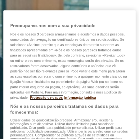
Preocupamo-nos com a sua privacidade
Nós e os nossos
3
parceiros armazenamos e acedemos a dados pessoais,
como dados de navegação ou identificadores únicos, no seu dispositivo. Se
selecionar «Aceito», permite que as tecnologias de rastreio suportem as
finalidades apresentadas em «Nós e os nossos parceiros tratamos dados
para as seguintes finalidades». Se, pelo contrário, selecionar «Rejeitar tudo»
ou retirar o seu consentimento, estas tecnologias serão desativadas. Se os
rastreadores forem desativados, alguns conteúdos e anúncios que vê
poderão não ser tão relevantes para si. Pode voltar a este menu para alterar
as suas escolhas ou retirar o consentimento a qualquer momento clicando na
ligação Mostrar finalidades na parte inferior da página Web (ou no ícone na
parte inferior esquerda da página, se aplicável). As suas escolhas serão
aplicadas em Website. Para mais informação, consulte a nossa política de
privacidade.
Protecção de dados
Informação jurídica
Nós e os nossos parceiros tratamos os dados para
fornecermos:
Utilizar dados de geolocalização precisos. Armazenar e/ou aceder a
informações num dispositivo. Utilizar dados limitados para selecionar
publicidade. Criar perfis para publicidade personalizada. Utilizar perfis para
selecionar publicidade personalizada. Utilizar perfis para selecionar conteúdos
personalizados. Compreender os públicos através de estatísticas ou
combinações de dados de diferentes fontes. Criar perfis para personalizar