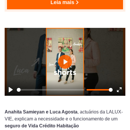
Leia mais
Play
Play
Ente
fulls
Anahita Samieyan e Luca Agosta
, actuários da LALUX-
VIE, explicam a necessidade e o funcionamento de um
seguro de Vida Crédito Habitação