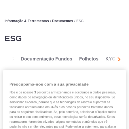
Informação & Ferramentas
/
Documentos
/
ESG
ESG
CG
Documentação Fundos
Folhetos
KYC
ES
Segui
Preocupamo-nos com a sua privacidade
ESG SFDR
Nós e os nossos
3
parceiros armazenamos e acedemos a dados pessoais,
como dados de navegação ou identificadores únicos, no seu dispositivo. Se
selecionar «Aceito», permite que as tecnologias de rastreio suportem as
finalidades apresentadas em «Nós e os nossos parceiros tratamos dados
Informations ESG SFDR
para as seguintes finalidades». Se, pelo contrário, selecionar «Rejeitar tudo»
précontractuelles - easyLIFE Invest for
ou retirar o seu consentimento, estas tecnologias serão desativadas. Se os
rastreadores forem desativados, alguns conteúdos e anúncios que vê
Future – Support à capital protégé
poderão não ser tão relevantes para si. Pode voltar a este menu para alterar