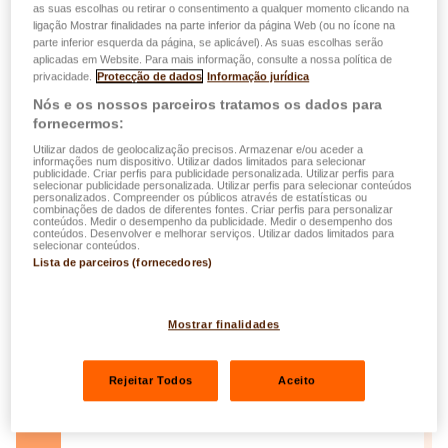
as suas escolhas ou retirar o consentimento a qualquer momento clicando na
ligação Mostrar finalidades na parte inferior da página Web (ou no ícone na
parte inferior esquerda da página, se aplicável). As suas escolhas serão
aplicadas em Website. Para mais informação, consulte a nossa política de
privacidade.
Protecção de dados
Informação jurídica
Nós e os nossos parceiros tratamos os dados para
Informations ESG SFDR rapport
fornecermos:
périodique - easyLIFE Invest for Future
Utilizar dados de geolocalização precisos. Armazenar e/ou aceder a
– Support à capital protégé
informações num dispositivo. Utilizar dados limitados para selecionar
publicidade. Criar perfis para publicidade personalizada. Utilizar perfis para
selecionar publicidade personalizada. Utilizar perfis para selecionar conteúdos
personalizados. Compreender os públicos através de estatísticas ou
combinações de dados de diferentes fontes. Criar perfis para personalizar
conteúdos. Medir o desempenho da publicidade. Medir o desempenho dos
conteúdos. Desenvolver e melhorar serviços. Utilizar dados limitados para
selecionar conteúdos.
Lista de parceiros (fornecedores)
Informations ESG SFDR - easyLIFE
Invest for Future
Mostrar finalidades
Rejeitar Todos
Aceito