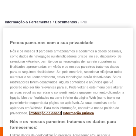
Informação & Ferramentas
/
Documentos
/
IPID
IPID
Preocupamo-nos com a sua privacidade
Nós e os nossos
3
parceiros armazenamos e acedemos a dados pessoais,
como dados de navegação ou identificadores únicos, no seu dispositivo. Se
CG
Documentação Fundos
Folhetos
KYC
ES
selecionar «Aceito», permite que as tecnologias de rastreio suportem as
Segui
finalidades apresentadas em «Nós e os nossos parceiros tratamos dados
para as seguintes finalidades». Se, pelo contrário, selecionar «Rejeitar tudo»
ou retirar o seu consentimento, estas tecnologias serão desativadas. Se os
rastreadores forem desativados, alguns conteúdos e anúncios que vê
poderão não ser tão relevantes para si. Pode voltar a este menu para alterar
Fichas IPID
as suas escolhas ou retirar o consentimento a qualquer momento clicando na
ligação Mostrar finalidades na parte inferior da página Web (ou no ícone na
parte inferior esquerda da página, se aplicável). As suas escolhas serão
Fichas IPID Parceiros
aplicadas em Website. Para mais informação, consulte a nossa política de
privacidade.
Protecção de dados
Informação jurídica
Nós e os nossos parceiros tratamos os dados para
fornecermos:
Utilizar dados de geolocalização precisos. Armazenar e/ou aceder a