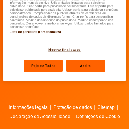
informações num dispositivo. Utilizar dados limitados para selecionar
publicidade. Criar perfis para publicidade personalizada. Utilizar perfis para
Ir para o Facebook da LALUX
Ir para o LinkedIn da LALUX
Ir para o YouTube da LALU
Ir para o Instagram 
selecionar publicidade personalizada. Utilizar perfis para selecionar conteúdos
personalizados. Compreender os públicos através de estatísticas ou
combinações de dados de diferentes fontes. Criar perfis para personalizar
conteúdos. Medir o desempenho da publicidade. Medir o desempenho dos
conteúdos. Desenvolver e melhorar serviços. Utilizar dados limitados para
Agentes
selecionar conteúdos.
Lista de parceiros (fornecedores)
Contactos
Mostrar finalidades
Rejeitar Todos
Aceito
Informações legais
|
Proteção de dados
|
Sitemap
|
Declaração de Acessibilidade
|
Definições de Cookie