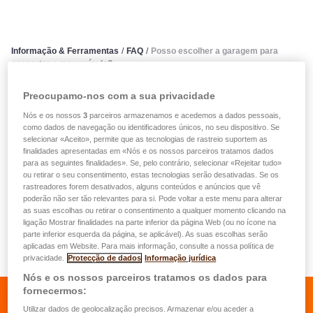
Informação & Ferramentas
/
FAQ
/
Posso escolher a garagem para
consertar o meu veículo?
Preocupamo-nos com a sua privacidade
Posso escolher a garagem
Nós e os nossos
3
parceiros armazenamos e acedemos a dados pessoais,
para consertar o meu veículo?
como dados de navegação ou identificadores únicos, no seu dispositivo. Se
selecionar «Aceito», permite que as tecnologias de rastreio suportem as
finalidades apresentadas em «Nós e os nossos parceiros tratamos dados
para as seguintes finalidades». Se, pelo contrário, selecionar «Rejeitar tudo»
Estabeleceu uma relação de confiança com a sua
ou retirar o seu consentimento, estas tecnologias serão desativadas. Se os
garagem e está satisfeito com os seus serviços. Se o seu
rastreadores forem desativados, alguns conteúdos e anúncios que vê
poderão não ser tão relevantes para si. Pode voltar a este menu para alterar
carro estiver danificado, gostaria que fosse reparado por
as suas escolhas ou retirar o consentimento a qualquer momento clicando na
ela. Não há problema! A LALUX permite uma escolha livre
ligação Mostrar finalidades na parte inferior da página Web (ou no ícone na
e não impõe uma garagem ou reparador com quem é feito
parte inferior esquerda da página, se aplicável). As suas escolhas serão
aplicadas em Website. Para mais informação, consulte a nossa política de
um convenção de reparação.
privacidade.
Protecção de dados
Informação jurídica
Nós e os nossos parceiros tratamos os dados para
fornecermos:
Utilizar dados de geolocalização precisos. Armazenar e/ou aceder a