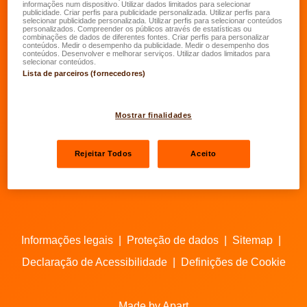
informações num dispositivo. Utilizar dados limitados para selecionar
Ir para o Facebook da LALUX
Ir para o LinkedIn da LALUX
Ir para o YouTube da LALU
Ir para o Instagram 
publicidade. Criar perfis para publicidade personalizada. Utilizar perfis para
selecionar publicidade personalizada. Utilizar perfis para selecionar conteúdos
personalizados. Compreender os públicos através de estatísticas ou
combinações de dados de diferentes fontes. Criar perfis para personalizar
Agentes
conteúdos. Medir o desempenho da publicidade. Medir o desempenho dos
conteúdos. Desenvolver e melhorar serviços. Utilizar dados limitados para
selecionar conteúdos.
Contactos
Lista de parceiros (fornecedores)
Mostrar finalidades
Rejeitar Todos
Aceito
Informações legais
|
Proteção de dados
|
Sitemap
|
Declaração de Acessibilidade
|
Definições de Cookie
Made by Apart